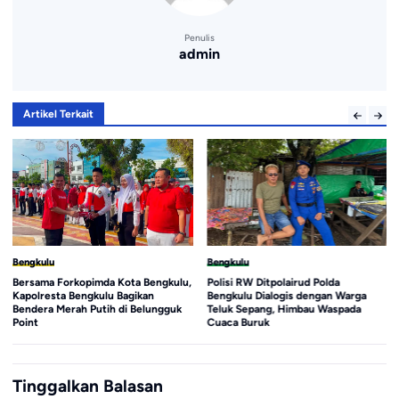
Penulis
admin
Artikel Terkait
Bengkulu
Bengkulu
Polisi RW Ditpolairud Polda
KPK Geledah Rumah Orang
Bengkulu Dialogis dengan Warga
Kepercayaan Eks Bupati Rejang
Teluk Sepang, Himbau Waspada
Lebong, Penyidikan Kasus Suap
Cuaca Buruk
Terus Meluas
Tinggalkan Balasan