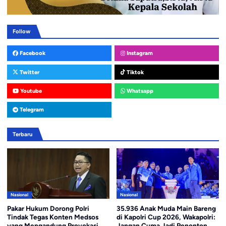
Follow
Facebook
Instagram
Twitter
Tiktok
Youtube
Whatsapp
Telegram
Terbaru
Nasional
Nasional
Pakar Hukum Dorong Polri
35.936 Anak Muda Main Bareng
Tindak Tegas Konten Medsos
di Kapolri Cup 2026, Wakapolri:
yang Mengandung Provokasi
Jangan Cuma Jadi Penonton,