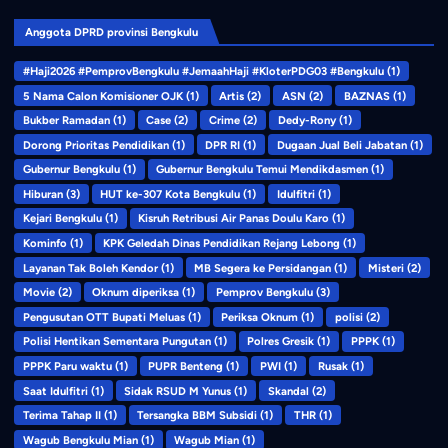
Anggota DPRD provinsi Bengkulu
#Haji2026 #PemprovBengkulu #JemaahHaji #KloterPDG03 #Bengkulu
(1)
5 Nama Calon Komisioner OJK
(1)
Artis
(2)
ASN
(2)
BAZNAS
(1)
Bukber Ramadan
(1)
Case
(2)
Crime
(2)
Dedy-Rony
(1)
Dorong Prioritas Pendidikan
(1)
DPR RI
(1)
Dugaan Jual Beli Jabatan
(1)
Gubernur Bengkulu
(1)
Gubernur Bengkulu Temui Mendikdasmen
(1)
Hiburan
(3)
HUT ke-307 Kota Bengkulu
(1)
Idulfitri
(1)
Kejari Bengkulu
(1)
Kisruh Retribusi Air Panas Doulu Karo
(1)
Kominfo
(1)
KPK Geledah Dinas Pendidikan Rejang Lebong
(1)
Layanan Tak Boleh Kendor
(1)
MB Segera ke Persidangan
(1)
Misteri
(2)
Movie
(2)
Oknum diperiksa
(1)
Pemprov Bengkulu
(3)
Pengusutan OTT Bupati Meluas
(1)
Periksa Oknum
(1)
polisi
(2)
Polisi Hentikan Sementara Pungutan
(1)
Polres Gresik
(1)
PPPK
(1)
PPPK Paru waktu
(1)
PUPR Benteng
(1)
PWI
(1)
Rusak
(1)
Saat Idulfitri
(1)
Sidak RSUD M Yunus
(1)
Skandal
(2)
Terima Tahap II
(1)
Tersangka BBM Subsidi
(1)
THR
(1)
Wagub Bengkulu Mian
(1)
Wagub Mian
(1)