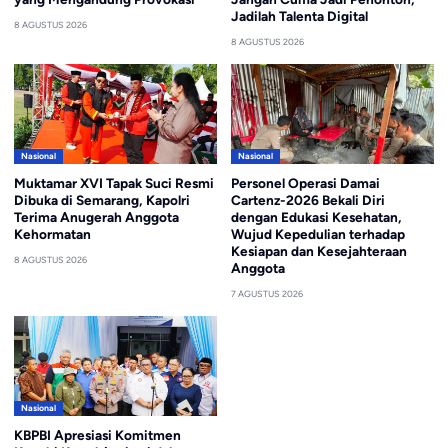
Jadilah Talenta Digital
8 AGUSTUS 2026
8 AGUSTUS 2026
Nasional
Nasional
Muktamar XVI Tapak Suci Resmi
Personel Operasi Damai
Dibuka di Semarang, Kapolri
Cartenz-2026 Bekali Diri
Terima Anugerah Anggota
dengan Edukasi Kesehatan,
Kehormatan
Wujud Kepedulian terhadap
Kesiapan dan Kesejahteraan
8 AGUSTUS 2026
Anggota
7 AGUSTUS 2026
Nasional
KBPBI Apresiasi Komitmen