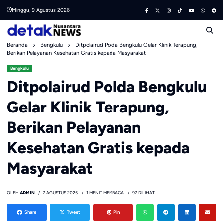
Skip
Minggu, 9 Agustus 2026
to
content
Beranda
Bengkulu
Ditpolairud Polda Bengkulu Gelar Klinik Terapung,
Berikan Pelayanan Kesehatan Gratis kepada Masyarakat
Bengkulu
Ditpolairud Polda Bengkulu
Gelar Klinik Terapung,
Berikan Pelayanan
Kesehatan Gratis kepada
Masyarakat
OLEH
ADMIN
7 AGUSTUS 2025
1 MENIT MEMBACA
97 DILIHAT
Share
Tweet
Pin