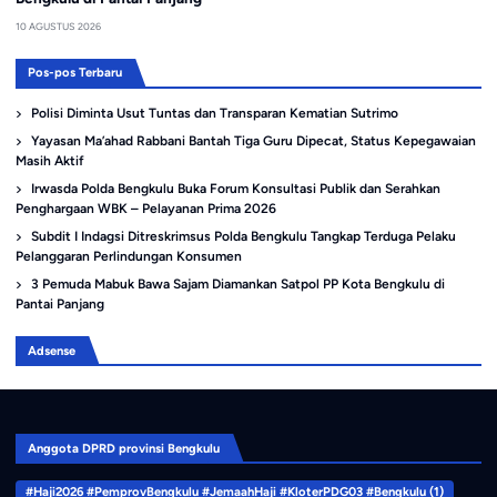
10 AGUSTUS 2026
Pos-pos Terbaru
Polisi Diminta Usut Tuntas dan Transparan Kematian Sutrimo
Yayasan Ma’ahad Rabbani Bantah Tiga Guru Dipecat, Status Kepegawaian
Masih Aktif
Irwasda Polda Bengkulu Buka Forum Konsultasi Publik dan Serahkan
Penghargaan WBK – Pelayanan Prima 2026
Subdit I Indagsi Ditreskrimsus Polda Bengkulu Tangkap Terduga Pelaku
Pelanggaran Perlindungan Konsumen
3 Pemuda Mabuk Bawa Sajam Diamankan Satpol PP Kota Bengkulu di
Pantai Panjang
Adsense
Anggota DPRD provinsi Bengkulu
#Haji2026 #PemprovBengkulu #JemaahHaji #KloterPDG03 #Bengkulu
(1)