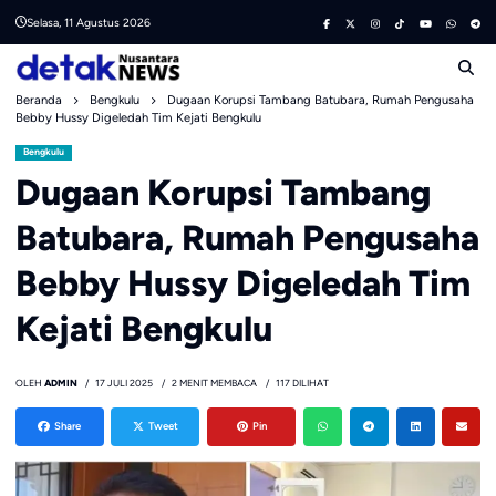
Skip
Selasa, 11 Agustus 2026
to
content
Beranda
Bengkulu
Dugaan Korupsi Tambang Batubara, Rumah Pengusaha
Bebby Hussy Digeledah Tim Kejati Bengkulu
Bengkulu
Dugaan Korupsi Tambang
Batubara, Rumah Pengusaha
Bebby Hussy Digeledah Tim
Kejati Bengkulu
OLEH
ADMIN
17 JULI 2025
2 MENIT MEMBACA
117 DILIHAT
Share
Tweet
Pin