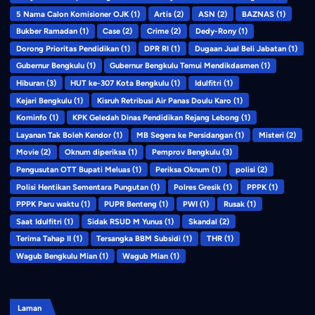
5 Nama Calon Komisioner OJK
(1)
Artis
(2)
ASN
(2)
BAZNAS
(1)
Bukber Ramadan
(1)
Case
(2)
Crime
(2)
Dedy-Rony
(1)
Dorong Prioritas Pendidikan
(1)
DPR RI
(1)
Dugaan Jual Beli Jabatan
(1)
Gubernur Bengkulu
(1)
Gubernur Bengkulu Temui Mendikdasmen
(1)
Hiburan
(3)
HUT ke-307 Kota Bengkulu
(1)
Idulfitri
(1)
Kejari Bengkulu
(1)
Kisruh Retribusi Air Panas Doulu Karo
(1)
Kominfo
(1)
KPK Geledah Dinas Pendidikan Rejang Lebong
(1)
Layanan Tak Boleh Kendor
(1)
MB Segera ke Persidangan
(1)
Misteri
(2)
Movie
(2)
Oknum diperiksa
(1)
Pemprov Bengkulu
(3)
Pengusutan OTT Bupati Meluas
(1)
Periksa Oknum
(1)
polisi
(2)
Polisi Hentikan Sementara Pungutan
(1)
Polres Gresik
(1)
PPPK
(1)
PPPK Paru waktu
(1)
PUPR Benteng
(1)
PWI
(1)
Rusak
(1)
Saat Idulfitri
(1)
Sidak RSUD M Yunus
(1)
Skandal
(2)
Terima Tahap II
(1)
Tersangka BBM Subsidi
(1)
THR
(1)
Wagub Bengkulu Mian
(1)
Wagub Mian
(1)
Laman