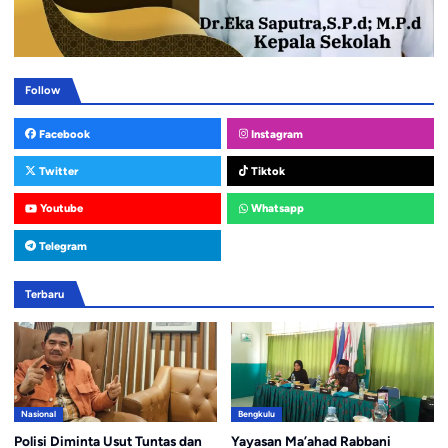
Follow
Facebook
Instagram
Twitter
Tiktok
Youtube
Whatsapp
Telegram
Terbaru
Nasional
Bengkulu
Polisi Diminta Usut Tuntas dan
Yayasan Ma’ahad Rabbani