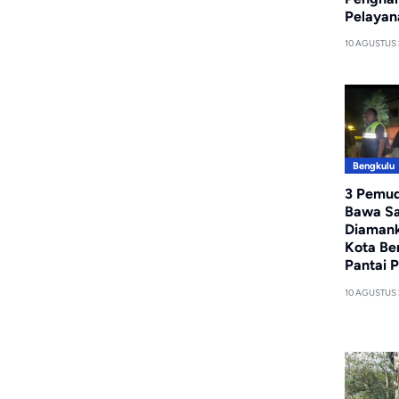
Pelayan
10 AGUSTUS
Bengkulu
3 Pemu
Bawa S
Diamank
Kota Be
Pantai 
10 AGUSTUS