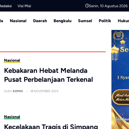
Senin, 10 Agustus 2026
Redaksi
Visi Misi
da
Nasional
Daerah
Bengkulu
Sumsel
Politik
Hukum
Nasional
Kebakaran Hebat Melanda
Pusat Perbelanjaan Terkenal
OLEH
ADMIN
18 NOVEMBER 2023
Nasional
Kecelakaan Tragis di Simpang