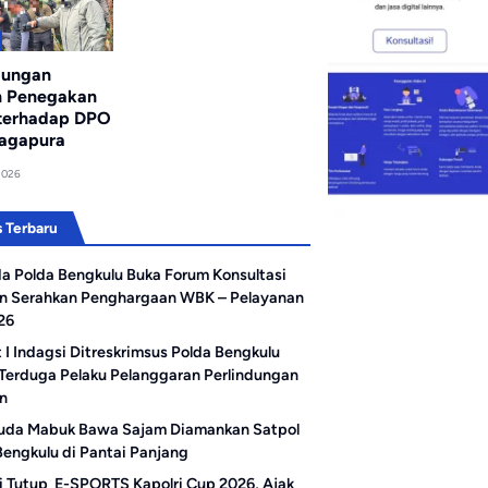
bungan
n Penegakan
terhadap DPO
agapura
2026
 Terbaru
a Polda Bengkulu Buka Forum Konsultasi
an Serahkan Penghargaan WBK – Pelayanan
26
 I Indagsi Ditreskrimsus Polda Bengkulu
Terduga Pelaku Pelanggaran Perlindungan
n
uda Mabuk Bawa Sajam Diamankan Satpol
Bengkulu di Pantai Panjang
i Tutup E-SPORTS Kapolri Cup 2026, Ajak