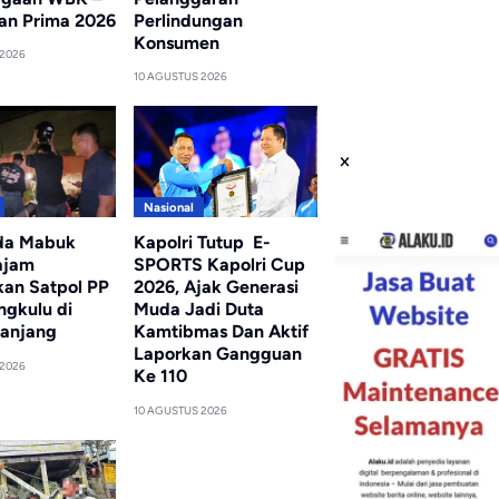
an Prima 2026
Perlindungan
Konsumen
 2026
10 AGUSTUS 2026
Nasional
da Mabuk
Kapolri Tutup E-
ajam
SPORTS Kapolri Cup
an Satpol PP
2026, Ajak Generasi
ngkulu di
Muda Jadi Duta
Panjang
Kamtibmas Dan Aktif
Laporkan Gangguan
 2026
Ke 110
10 AGUSTUS 2026