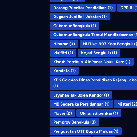
Dorong Prioritas Pendidikan
(1)
DPR RI
(
Dugaan Jual Beli Jabatan
(1)
Gubernur Bengkulu
(1)
Gubernur Bengkulu Temui Mendikdasmen
(
Hiburan
(3)
HUT ke-307 Kota Bengkulu
(
Idulfitri
(1)
Kejari Bengkulu
(1)
Kisruh Retribusi Air Panas Doulu Karo
(1)
Kominfo
(1)
KPK Geledah Dinas Pendidikan Rejang Leb
(1)
Layanan Tak Boleh Kendor
(1)
MB Segera ke Persidangan
(1)
Misteri
(2
Movie
(2)
Oknum diperiksa
(1)
Pemprov Bengkulu
(3)
Pengusutan OTT Bupati Meluas
(1)