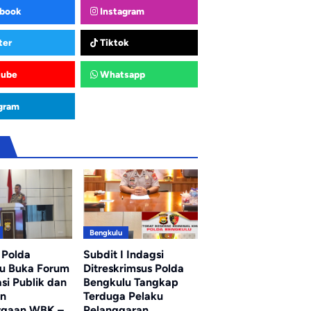
book
Instagram
ter
Tiktok
tube
Whatsapp
gram
u
Bengkulu
 Polda
Subdit I Indagsi
u Buka Forum
Ditreskrimsus Polda
si Publik dan
Bengkulu Tangkap
an
Terduga Pelaku
rgaan WBK –
Pelanggaran