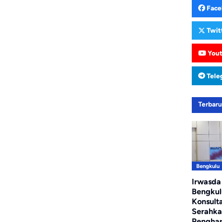
Face
Twit
You
Tele
Terbar
Bengkulu
Irwasda
Bengkul
Konsulta
Serahk
Pengha