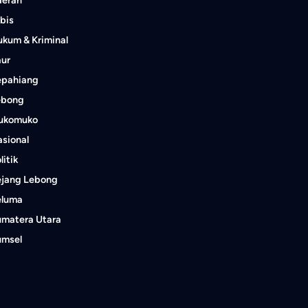
bis
kum & Kriminal
aur
epahiang
ebong
ukomuko
sional
litik
ejang Lebong
eluma
umatera Utara
umsel