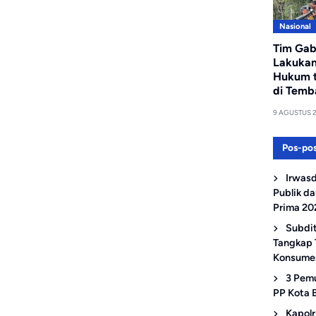
Nasional
Tim Ga
Lakuka
Hukum 
di Temb
9 AGUSTUS 
Pos-pos
Irwasd
Publik d
Prima 20
Subdit
Tangkap 
Konsume
3 Pem
PP Kota 
Kapolr