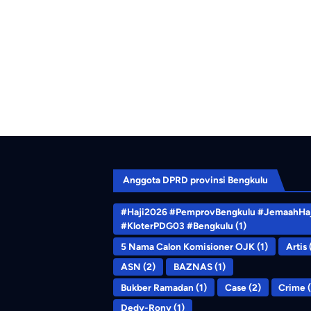
Anggota DPRD provinsi Bengkulu
#Haji2026 #PemprovBengkulu #JemaahHaj
#KloterPDG03 #Bengkulu
(1)
5 Nama Calon Komisioner OJK
(1)
Artis
ASN
(2)
BAZNAS
(1)
Bukber Ramadan
(1)
Case
(2)
Crime
(
Dedy-Rony
(1)