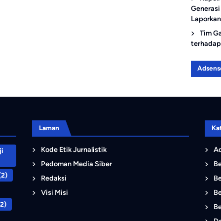
Generasi
Laporkan
Tim G
terhadap
Adsens
Laman
Ka
Kode Etik Jurnalistik
Ad
i
Pedoman Media Siber
B
(2)
Redaksi
Be
Visi Misi
Be
2)
Be
D