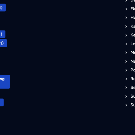
1)
Ek
Hu
K
1)
K
1)
L
M
Na
Po
R
ong
S
S
)
S