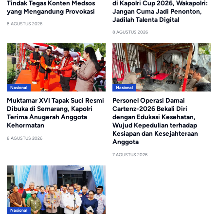
Tindak Tegas Konten Medsos
di Kapolri Cup 2026, Wakapolri:
yang Mengandung Provokasi
Jangan Cuma Jadi Penonton,
Jadilah Talenta Digital
8 AGUSTUS 2026
8 AGUSTUS 2026
Nasional
Nasional
Muktamar XVI Tapak Suci Resmi
Personel Operasi Damai
Dibuka di Semarang, Kapolri
Cartenz-2026 Bekali Diri
Terima Anugerah Anggota
dengan Edukasi Kesehatan,
Kehormatan
Wujud Kepedulian terhadap
Kesiapan dan Kesejahteraan
8 AGUSTUS 2026
Anggota
7 AGUSTUS 2026
Nasional