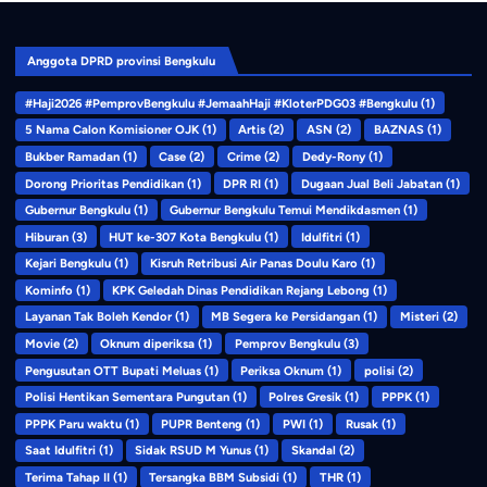
Anggota DPRD provinsi Bengkulu
#Haji2026 #PemprovBengkulu #JemaahHaji #KloterPDG03 #Bengkulu
(1)
5 Nama Calon Komisioner OJK
(1)
Artis
(2)
ASN
(2)
BAZNAS
(1)
Bukber Ramadan
(1)
Case
(2)
Crime
(2)
Dedy-Rony
(1)
Dorong Prioritas Pendidikan
(1)
DPR RI
(1)
Dugaan Jual Beli Jabatan
(1)
Gubernur Bengkulu
(1)
Gubernur Bengkulu Temui Mendikdasmen
(1)
Hiburan
(3)
HUT ke-307 Kota Bengkulu
(1)
Idulfitri
(1)
Kejari Bengkulu
(1)
Kisruh Retribusi Air Panas Doulu Karo
(1)
Kominfo
(1)
KPK Geledah Dinas Pendidikan Rejang Lebong
(1)
Layanan Tak Boleh Kendor
(1)
MB Segera ke Persidangan
(1)
Misteri
(2)
Movie
(2)
Oknum diperiksa
(1)
Pemprov Bengkulu
(3)
Pengusutan OTT Bupati Meluas
(1)
Periksa Oknum
(1)
polisi
(2)
Polisi Hentikan Sementara Pungutan
(1)
Polres Gresik
(1)
PPPK
(1)
PPPK Paru waktu
(1)
PUPR Benteng
(1)
PWI
(1)
Rusak
(1)
Saat Idulfitri
(1)
Sidak RSUD M Yunus
(1)
Skandal
(2)
Terima Tahap II
(1)
Tersangka BBM Subsidi
(1)
THR
(1)