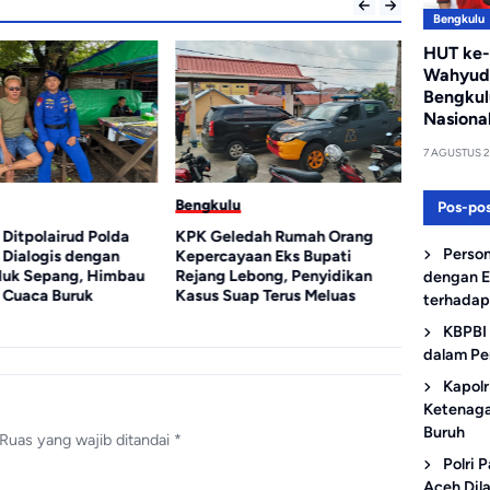
Bengkulu
HUT ke-
Wahyudi
Bengkul
Nasiona
7 AGUSTUS 
Bengkulu
Bengkulu
Pos-pos
 Ditpolairud Polda
KPK Geledah Rumah Orang
Korupsi K
Person
 Dialogis dengan
Kepercayaan Eks Bupati
Rp119 Mil
luk Sepang, Himbau
Rejang Lebong, Penyidikan
DPM Dipe
dengan E
Cuaca Buruk
Kasus Suap Terus Meluas
terhadap
KBPBI 
dalam Pe
Kapol
Ketenaga
Buruh
Ruas yang wajib ditandai
*
Polri 
Aceh Dil