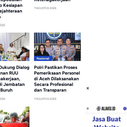
p Kesiapan
7 AGUSTUS 2026
ejahteraan
a
2026
Nasional
 Dukung Dialog
Polri Pastikan Proses
unan RUU
Pemeriksaan Personel
akerjaan,
di Aceh Dilaksanakan
di Jembatan
Secara Profesional
 Buruh
dan Transparan
2026
7 AGUSTUS 2026