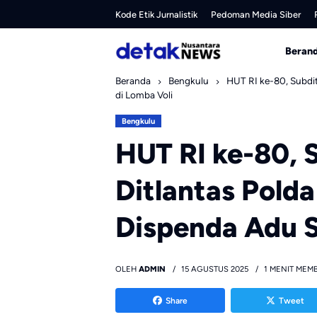
Skip
Kode Etik Jurnalistik
Pedoman Media Siber
to
content
Beran
Beranda
Bengkulu
HUT RI ke-80, Subdit
di Lomba Voli
Bengkulu
HUT RI ke-80, 
Ditlantas Pold
Dispenda Adu Sk
OLEH
ADMIN
15 AGUSTUS 2025
1 MENIT MEM
Share
Tweet