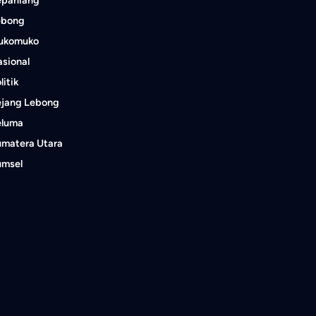
epahiang
ebong
ukomuko
sional
litik
ejang Lebong
eluma
umatera Utara
umsel