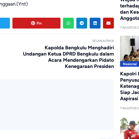
nggaan.(Ynt)
terhada
dan Kes
Anggot
Pin
7 AGUSTUS 
SELANJUTNYA
Kapolda Bengkulu Menghadiri
Undangan Ketua DPRD Bengkulu dalam
Acara Mendengarkan Pidato
Nasional
Kenegaraan Presiden
Kapolri
Penyus
Ketenag
Siap Ja
Aspirasi
7 AGUSTUS 