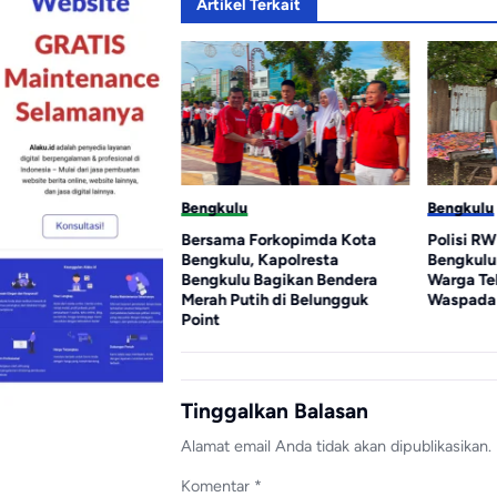
Artikel Terkait
u
Bengkulu
Bengkulu
1 RI, Dedy Wahyudi
Bersama Forkopimda Kota
Polisi RW
ga Bengkulu
Bengkulu, Kapolresta
Bengkulu
n Nasionalisme
Bengkulu Bagikan Bendera
Warga Te
Merah Putih di Belungguk
Waspada 
Point
Tinggalkan Balasan
Alamat email Anda tidak akan dipublikasikan.
Komentar
*