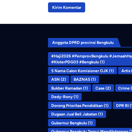
Anggota DPRD provinsi Bengkulu
#Haji2026 #PemprovBengkulu #JemaahHaj
#KloterPDG03 #Bengkulu
(1)
5 Nama Calon Komisioner OJK
(1)
Artis
ASN
(2)
BAZNAS
(1)
Bukber Ramadan
(1)
Case
(2)
Crime
(
Dedy-Rony
(1)
Dorong Prioritas Pendidikan
(1)
DPR RI
(
Dugaan Jual Beli Jabatan
(1)
Gubernur Bengkulu
(1)
Gubernur Bengkulu Temui Mendikdasmen
(