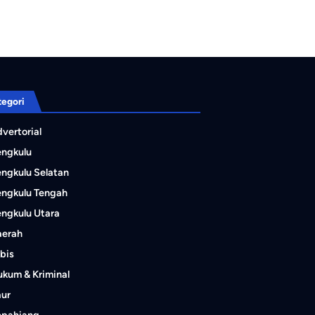
tegori
vertorial
engkulu
ngkulu Selatan
ngkulu Tengah
ngkulu Utara
aerah
bis
kum & Kriminal
aur