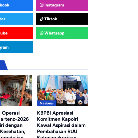
book
Instagram
ter
Tiktok
tube
Whatsapp
gram
u
Nasional
l Operasi
KBPBI Apresiasi
artenz-2026
Komitmen Kapolri
iri dengan
Kawal Aspirasi dalam
 Kesehatan,
Pembahasan RUU
epedulian
Ketenagakerjaan