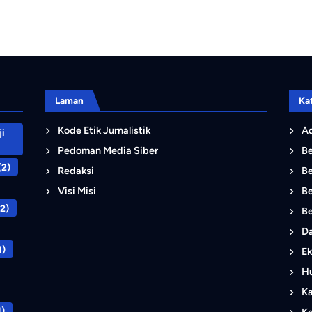
Laman
Ka
Kode Etik Jurnalistik
Ad
i
Pedoman Media Siber
B
(2)
Redaksi
Be
Visi Misi
Be
2)
Be
D
1)
Ek
Hu
K
1)