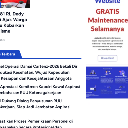
81 RI, Dedy
 Ajak Warga
u Kobarkan
lisme
2026
Bengkulu
 Terbaru
redit Bank Raya
Perkuat Sinergi, Pengurus AMJ
el Operasi Damai Cartenz-2026 Bekali Diri
iar, Hukuman Bos PT
Audiensi dengan Kajati
rberat
Bengkulu
dukasi Kesehatan, Wujud Kepedulian
 Kesiapan dan Kesejahteraan Anggota
Apresiasi Komitmen Kapolri Kawal Aspirasi
mbahasan RUU Ketenagakerjaan
ri Dukung Dialog Penyusunan RUU
kerjaan, Siap Jadi Jembatan Aspirasi
Pastikan Proses Pemeriksaan Personel di
aksanakan Secara Profesional dan