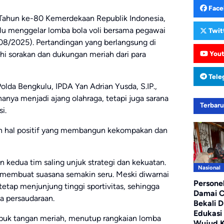
Face
Tahun ke-80 Kemerdekaan Republik Indonesia,
ulu menggelar lomba bola voli bersama pegawai
Twit
08/2025). Pertandingan yang berlangsung di
You
hi sorakan dan dukungan meriah dari para
Tele
lda Bengkulu, IPDA Yan Adrian Yusda, S.IP.,
anya menjadi ajang olahraga, tetapi juga sarana
Terbar
i.
gan hal positif yang membangun kekompakan dan
 kedua tim saling unjuk strategi dan kekuatan.
Nasional
s membuat suasana semakin seru. Meski diwarnai
Persone
tetap menjunjung tinggi sportivitas, sehingga
Damai C
a persaudaraan.
Bekali D
Edukasi
uk tangan meriah, menutup rangkaian lomba
Wujud K