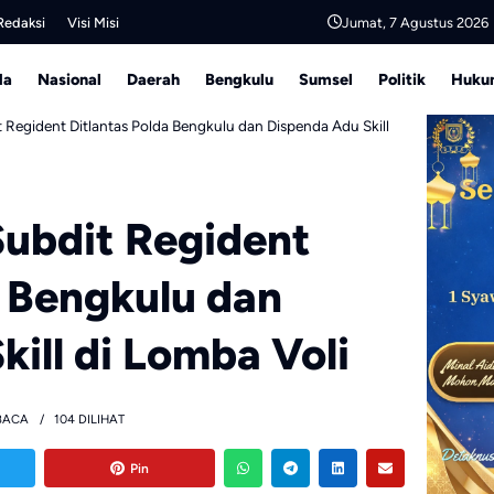
Jumat, 7 Agustus 2026
Redaksi
Visi Misi
da
Nasional
Daerah
Bengkulu
Sumsel
Politik
Hukum
 Regident Ditlantas Polda Bengkulu dan Dispenda Adu Skill
Subdit Regident
a Bengkulu dan
ill di Lomba Voli
BACA
104 DILIHAT
Pin