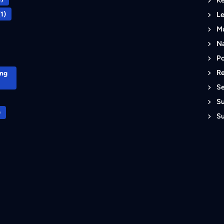
K
1)
L
M
Na
Po
R
ong
S
S
)
S