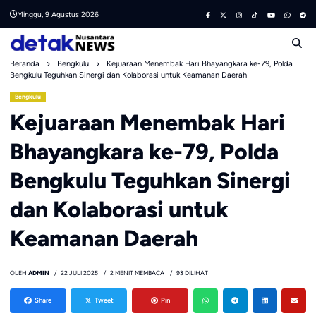
Skip
Minggu, 9 Agustus 2026
to
content
Beranda
Bengkulu
Kejuaraan Menembak Hari Bhayangkara ke-79, Polda
Bengkulu Teguhkan Sinergi dan Kolaborasi untuk Keamanan Daerah
Bengkulu
Kejuaraan Menembak Hari
Bhayangkara ke-79, Polda
Bengkulu Teguhkan Sinergi
dan Kolaborasi untuk
Keamanan Daerah
OLEH
ADMIN
22 JULI 2025
2 MENIT MEMBACA
93 DILIHAT
Share
Tweet
Pin