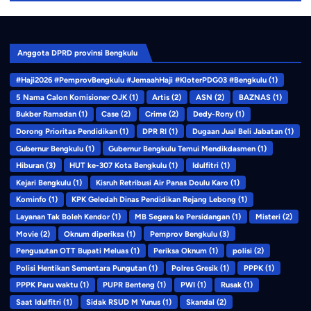
Anggota DPRD provinsi Bengkulu
#Haji2026 #PemprovBengkulu #JemaahHaji #KloterPDG03 #Bengkulu
(1)
5 Nama Calon Komisioner OJK
(1)
Artis
(2)
ASN
(2)
BAZNAS
(1)
Bukber Ramadan
(1)
Case
(2)
Crime
(2)
Dedy-Rony
(1)
Dorong Prioritas Pendidikan
(1)
DPR RI
(1)
Dugaan Jual Beli Jabatan
(1)
Gubernur Bengkulu
(1)
Gubernur Bengkulu Temui Mendikdasmen
(1)
Hiburan
(3)
HUT ke-307 Kota Bengkulu
(1)
Idulfitri
(1)
Kejari Bengkulu
(1)
Kisruh Retribusi Air Panas Doulu Karo
(1)
Kominfo
(1)
KPK Geledah Dinas Pendidikan Rejang Lebong
(1)
Layanan Tak Boleh Kendor
(1)
MB Segera ke Persidangan
(1)
Misteri
(2)
Movie
(2)
Oknum diperiksa
(1)
Pemprov Bengkulu
(3)
Pengusutan OTT Bupati Meluas
(1)
Periksa Oknum
(1)
polisi
(2)
Polisi Hentikan Sementara Pungutan
(1)
Polres Gresik
(1)
PPPK
(1)
PPPK Paru waktu
(1)
PUPR Benteng
(1)
PWI
(1)
Rusak
(1)
Saat Idulfitri
(1)
Sidak RSUD M Yunus
(1)
Skandal
(2)