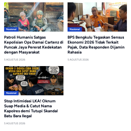
Nasional
Nasional
Patroli Humanis Satgas
BPS Bengkulu Tegaskan Sensus
Kepolisian Ops Damai Cartenz di
Ekonomi 2026 Tidak Terkait
Puncak Jaya Pererat Kedekatan
Pajak, Data Responden Dijamin
dengan Masyarakat
Rahasia
5 AGUSTUS 2026
5 AGUSTUS 2026
Nasional
Stop Intimidasi LKA! Oknum
Suap Media & Catut Nama
Kapolres demi Tutupi Skandal
Batu Bara Ilegal
5 AGUSTUS 2026