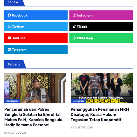
Follow
Facebook
Instagram
Twitter
Tiktok
Youtube
Whatsapp
Telegram
Terbaru
Bengkulu
Bengkulu
Penceramah dari Polres
Penangguhan Penahanan NRH
Bengkulu Selatan Isi Binrohtal
Disetujui, Kuasa Hukum
Mabes Polri, Kapolda Bengkulu
Tegaskan Tetap Kooperatif
Hadir Bersama Personel
5 AGUSTUS 2026
6 AGUSTUS 2026