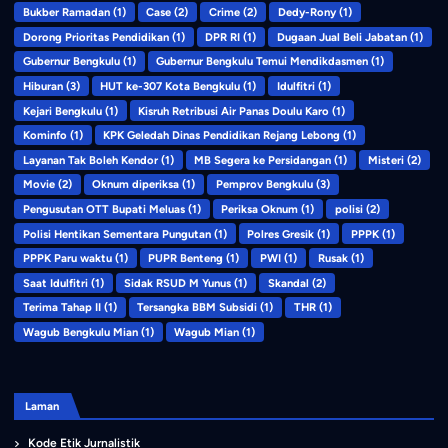
Bukber Ramadan
(1)
Case
(2)
Crime
(2)
Dedy-Rony
(1)
Dorong Prioritas Pendidikan
(1)
DPR RI
(1)
Dugaan Jual Beli Jabatan
(1)
Gubernur Bengkulu
(1)
Gubernur Bengkulu Temui Mendikdasmen
(1)
Hiburan
(3)
HUT ke-307 Kota Bengkulu
(1)
Idulfitri
(1)
Kejari Bengkulu
(1)
Kisruh Retribusi Air Panas Doulu Karo
(1)
Kominfo
(1)
KPK Geledah Dinas Pendidikan Rejang Lebong
(1)
Layanan Tak Boleh Kendor
(1)
MB Segera ke Persidangan
(1)
Misteri
(2)
Movie
(2)
Oknum diperiksa
(1)
Pemprov Bengkulu
(3)
Pengusutan OTT Bupati Meluas
(1)
Periksa Oknum
(1)
polisi
(2)
Polisi Hentikan Sementara Pungutan
(1)
Polres Gresik
(1)
PPPK
(1)
PPPK Paru waktu
(1)
PUPR Benteng
(1)
PWI
(1)
Rusak
(1)
Saat Idulfitri
(1)
Sidak RSUD M Yunus
(1)
Skandal
(2)
Terima Tahap II
(1)
Tersangka BBM Subsidi
(1)
THR
(1)
Wagub Bengkulu Mian
(1)
Wagub Mian
(1)
Laman
Kode Etik Jurnalistik