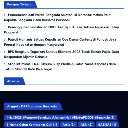
Pos-pos Terbaru
Penceramah dari Polres Bengkulu Selatan Isi Binrohtal Mabes Polri,
Kapolda Bengkulu Hadir Bersama Personel
Penangguhan Penahanan NRH Disetujui, Kuasa Hukum Tegaskan Tetap
Kooperatif
Patroli Humanis Satgas Kepolisian Ops Damai Cartenz di Puncak Jaya
Pererat Kedekatan dengan Masyarakat
BPS Bengkulu Tegaskan Sensus Ekonomi 2026 Tidak Terkait Pajak, Data
Responden Dijamin Rahasia
Stop Intimidasi LKA! Oknum Suap Media & Catut Nama Kapolres demi
Tutupi Skandal Batu Bara Ilegal
Adsense
Anggota DPRD provinsi Bengkulu
#Haji2026 #PemprovBengkulu #JemaahHaji #KloterPDG03 #Bengkulu
(1)
5 Nama Calon Komisioner OJK
(1)
Artis
(2)
ASN
(2)
BAZNAS
(1)