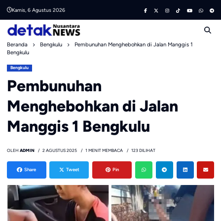
Skip
Kamis, 6 Agustus 2026
to
content
Beranda
Bengkulu
Pembunuhan Menghebohkan di Jalan Manggis 1
Bengkulu
Bengkulu
Pembunuhan
Menghebohkan di Jalan
Manggis 1 Bengkulu
OLEH
ADMIN
2 AGUSTUS 2025
1 MENIT MEMBACA
123 DILIHAT
Share
Tweet
Pin