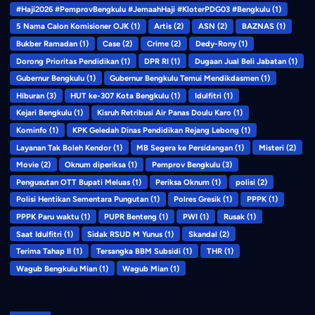
#Haji2026 #PemprovBengkulu #JemaahHaji #KloterPDG03 #Bengkulu
(1)
5 Nama Calon Komisioner OJK
(1)
Artis
(2)
ASN
(2)
BAZNAS
(1)
Bukber Ramadan
(1)
Case
(2)
Crime
(2)
Dedy-Rony
(1)
Dorong Prioritas Pendidikan
(1)
DPR RI
(1)
Dugaan Jual Beli Jabatan
(1)
Gubernur Bengkulu
(1)
Gubernur Bengkulu Temui Mendikdasmen
(1)
Hiburan
(3)
HUT ke-307 Kota Bengkulu
(1)
Idulfitri
(1)
Kejari Bengkulu
(1)
Kisruh Retribusi Air Panas Doulu Karo
(1)
Kominfo
(1)
KPK Geledah Dinas Pendidikan Rejang Lebong
(1)
Layanan Tak Boleh Kendor
(1)
MB Segera ke Persidangan
(1)
Misteri
(2)
Movie
(2)
Oknum diperiksa
(1)
Pemprov Bengkulu
(3)
Pengusutan OTT Bupati Meluas
(1)
Periksa Oknum
(1)
polisi
(2)
Polisi Hentikan Sementara Pungutan
(1)
Polres Gresik
(1)
PPPK
(1)
PPPK Paru waktu
(1)
PUPR Benteng
(1)
PWI
(1)
Rusak
(1)
Saat Idulfitri
(1)
Sidak RSUD M Yunus
(1)
Skandal
(2)
Terima Tahap II
(1)
Tersangka BBM Subsidi
(1)
THR
(1)
Wagub Bengkulu Mian
(1)
Wagub Mian
(1)