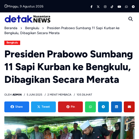
Skip
Minggu, 9 Agustus 2026
to
content
Beranda
Bengkulu
Presiden Prabowo Sumbang 11 Sapi Kurban ke
Bengkulu, Dibagikan Secara Merata
Bengkulu
Presiden Prabowo Sumbang
11 Sapi Kurban ke Bengkulu,
Dibagikan Secara Merata
OLEH
ADMIN
5 JUNI 2025
2 MENIT MEMBACA
105 DILIHAT
Share
Tweet
Pin