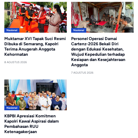
Nasional
Nasional
Muktamar XVI Tapak Suci Resmi
Personel Operasi Damai
Dibuka di Semarang, Kapolri
Cartenz-2026 Bekali Diri
Terima Anugerah Anggota
dengan Edukasi Kesehatan,
Kehormatan
Wujud Kepedulian terhadap
Kesiapan dan Kesejahteraan
8 AGUSTUS 2026
Anggota
7 AGUSTUS 2026
Nasional
KBPBI Apresiasi Komitmen
Kapolri Kawal Aspirasi dalam
Pembahasan RUU
Ketenagakerjaan