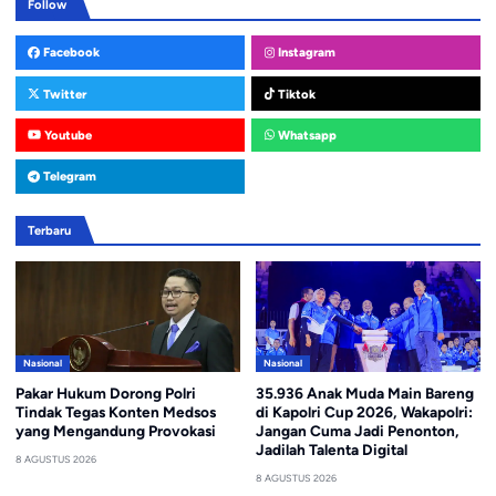
Follow
Facebook
Instagram
Twitter
Tiktok
Youtube
Whatsapp
Telegram
Terbaru
Nasional
Nasional
Pakar Hukum Dorong Polri
35.936 Anak Muda Main Bareng
Tindak Tegas Konten Medsos
di Kapolri Cup 2026, Wakapolri:
yang Mengandung Provokasi
Jangan Cuma Jadi Penonton,
Jadilah Talenta Digital
8 AGUSTUS 2026
8 AGUSTUS 2026