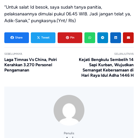
“Untuk salat Id besok, saya sudah tanya panitia,
pelaksanaannya dimulai pukul 06.45 WIB. Jadi jangan telat ya,
Adik-Sanak,” pungkasnya.(Ynt/ Rls)
Share
Tweet
Pin
SEBELUMNYA
SELANJUTNYA
Laga Timnas Vs China, Polri
Kejati Bengkulu Sembelih 14
Kerahkan 3.270 Personel
Sapi Kurban, Wujudkan
Pengamanan
Semangat Kebersamaan di
Hari Raya Idul Adha 1446 H
Penulis