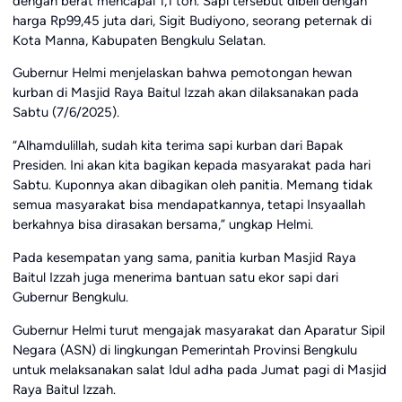
dengan berat mencapai 1,1 ton. Sapi tersebut dibeli dengan
harga Rp99,45 juta dari, Sigit Budiyono, seorang peternak di
Kota Manna, Kabupaten Bengkulu Selatan.
Gubernur Helmi menjelaskan bahwa pemotongan hewan
kurban di Masjid Raya Baitul Izzah akan dilaksanakan pada
Sabtu (7/6/2025).
“Alhamdulillah, sudah kita terima sapi kurban dari Bapak
Presiden. Ini akan kita bagikan kepada masyarakat pada hari
Sabtu. Kuponnya akan dibagikan oleh panitia. Memang tidak
semua masyarakat bisa mendapatkannya, tetapi Insyaallah
berkahnya bisa dirasakan bersama,” ungkap Helmi.
Pada kesempatan yang sama, panitia kurban Masjid Raya
Baitul Izzah juga menerima bantuan satu ekor sapi dari
Gubernur Bengkulu.
Gubernur Helmi turut mengajak masyarakat dan Aparatur Sipil
Negara (ASN) di lingkungan Pemerintah Provinsi Bengkulu
untuk melaksanakan salat Idul adha pada Jumat pagi di Masjid
Raya Baitul Izzah.