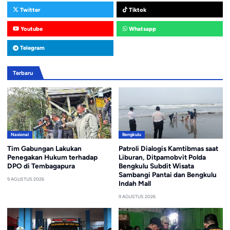
Twitter
Tiktok
Youtube
Whatsapp
Telegram
Terbaru
Nasional
Bengkulu
Tim Gabungan Lakukan
Patroli Dialogis Kamtibmas saat
Penegakan Hukum terhadap
Liburan, Ditpamobvit Polda
DPO di Tembagapura
Bengkulu Subdit Wisata
Sambangi Pantai dan Bengkulu
9 AGUSTUS 2026
Indah Mall
9 AGUSTUS 2026