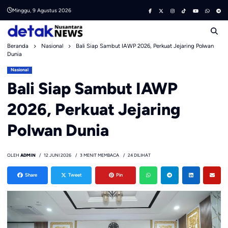
Skip
Minggu, 9 Agustus 2026
to
content
Beranda
Nasional
Bali Siap Sambut IAWP 2026, Perkuat Jejaring Polwan
Dunia
Nasional
Bali Siap Sambut IAWP
2026, Perkuat Jejaring
Polwan Dunia
OLEH
ADMIN
12 JUNI 2026
3 MENIT MEMBACA
24 DILIHAT
Share
Tweet
Pin