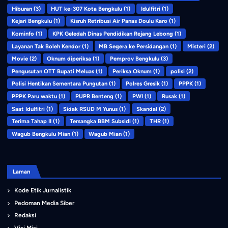
Hiburan
(3)
HUT ke-307 Kota Bengkulu
(1)
Idulfitri
(1)
Kejari Bengkulu
(1)
Kisruh Retribusi Air Panas Doulu Karo
(1)
Kominfo
(1)
KPK Geledah Dinas Pendidikan Rejang Lebong
(1)
Layanan Tak Boleh Kendor
(1)
MB Segera ke Persidangan
(1)
Misteri
(2)
Movie
(2)
Oknum diperiksa
(1)
Pemprov Bengkulu
(3)
Pengusutan OTT Bupati Meluas
(1)
Periksa Oknum
(1)
polisi
(2)
Polisi Hentikan Sementara Pungutan
(1)
Polres Gresik
(1)
PPPK
(1)
PPPK Paru waktu
(1)
PUPR Benteng
(1)
PWI
(1)
Rusak
(1)
Saat Idulfitri
(1)
Sidak RSUD M Yunus
(1)
Skandal
(2)
Terima Tahap II
(1)
Tersangka BBM Subsidi
(1)
THR
(1)
Wagub Bengkulu Mian
(1)
Wagub Mian
(1)
Laman
Kode Etik Jurnalistik
Pedoman Media Siber
Redaksi