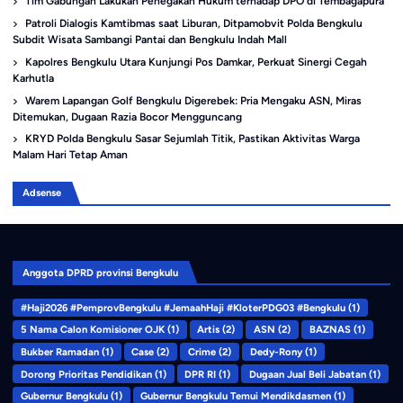
Tim Gabungan Lakukan Penegakan Hukum terhadap DPO di Tembagapura
Patroli Dialogis Kamtibmas saat Liburan, Ditpamobvit Polda Bengkulu
Subdit Wisata Sambangi Pantai dan Bengkulu Indah Mall
Kapolres Bengkulu Utara Kunjungi Pos Damkar, Perkuat Sinergi Cegah
Karhutla
Warem Lapangan Golf Bengkulu Digerebek: Pria Mengaku ASN, Miras
Ditemukan, Dugaan Razia Bocor Mengguncang
KRYD Polda Bengkulu Sasar Sejumlah Titik, Pastikan Aktivitas Warga
Malam Hari Tetap Aman
Adsense
Anggota DPRD provinsi Bengkulu
#Haji2026 #PemprovBengkulu #JemaahHaji #KloterPDG03 #Bengkulu
(1)
5 Nama Calon Komisioner OJK
(1)
Artis
(2)
ASN
(2)
BAZNAS
(1)
Bukber Ramadan
(1)
Case
(2)
Crime
(2)
Dedy-Rony
(1)
Dorong Prioritas Pendidikan
(1)
DPR RI
(1)
Dugaan Jual Beli Jabatan
(1)
Gubernur Bengkulu
(1)
Gubernur Bengkulu Temui Mendikdasmen
(1)