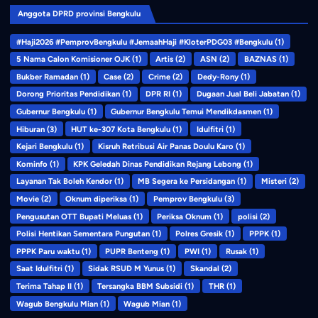
Anggota DPRD provinsi Bengkulu
#Haji2026 #PemprovBengkulu #JemaahHaji #KloterPDG03 #Bengkulu
(1)
5 Nama Calon Komisioner OJK
(1)
Artis
(2)
ASN
(2)
BAZNAS
(1)
Bukber Ramadan
(1)
Case
(2)
Crime
(2)
Dedy-Rony
(1)
Dorong Prioritas Pendidikan
(1)
DPR RI
(1)
Dugaan Jual Beli Jabatan
(1)
Gubernur Bengkulu
(1)
Gubernur Bengkulu Temui Mendikdasmen
(1)
Hiburan
(3)
HUT ke-307 Kota Bengkulu
(1)
Idulfitri
(1)
Kejari Bengkulu
(1)
Kisruh Retribusi Air Panas Doulu Karo
(1)
Kominfo
(1)
KPK Geledah Dinas Pendidikan Rejang Lebong
(1)
Layanan Tak Boleh Kendor
(1)
MB Segera ke Persidangan
(1)
Misteri
(2)
Movie
(2)
Oknum diperiksa
(1)
Pemprov Bengkulu
(3)
Pengusutan OTT Bupati Meluas
(1)
Periksa Oknum
(1)
polisi
(2)
Polisi Hentikan Sementara Pungutan
(1)
Polres Gresik
(1)
PPPK
(1)
PPPK Paru waktu
(1)
PUPR Benteng
(1)
PWI
(1)
Rusak
(1)
Saat Idulfitri
(1)
Sidak RSUD M Yunus
(1)
Skandal
(2)
Terima Tahap II
(1)
Tersangka BBM Subsidi
(1)
THR
(1)
Wagub Bengkulu Mian
(1)
Wagub Mian
(1)