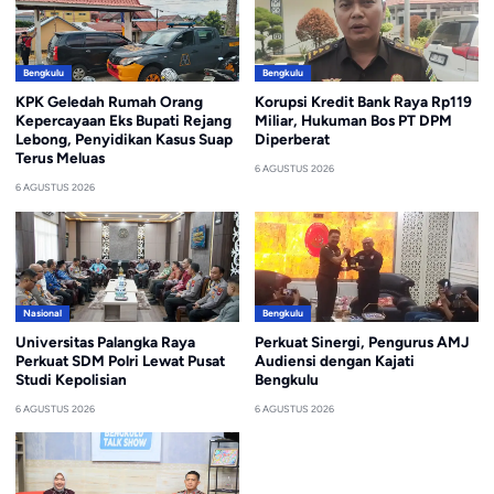
Bengkulu
Bengkulu
KPK Geledah Rumah Orang
Korupsi Kredit Bank Raya Rp119
Kepercayaan Eks Bupati Rejang
Miliar, Hukuman Bos PT DPM
Lebong, Penyidikan Kasus Suap
Diperberat
Terus Meluas
6 AGUSTUS 2026
6 AGUSTUS 2026
Nasional
Bengkulu
Universitas Palangka Raya
Perkuat Sinergi, Pengurus AMJ
Perkuat SDM Polri Lewat Pusat
Audiensi dengan Kajati
Studi Kepolisian
Bengkulu
6 AGUSTUS 2026
6 AGUSTUS 2026