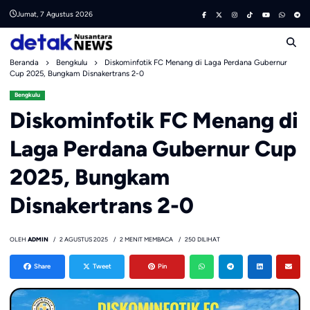
Skip
Jumat, 7 Agustus 2026
to
content
Beranda
Bengkulu
Diskominfotik FC Menang di Laga Perdana Gubernur
Cup 2025, Bungkam Disnakertrans 2-0
Bengkulu
Diskominfotik FC Menang di
Laga Perdana Gubernur Cup
2025, Bungkam
Disnakertrans 2-0
OLEH
ADMIN
2 AGUSTUS 2025
2 MENIT MEMBACA
250 DILIHAT
Share
Tweet
Pin