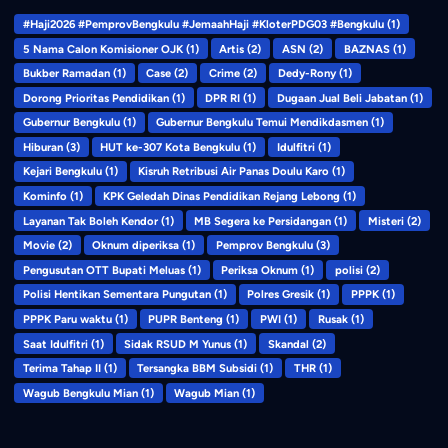
#Haji2026 #PemprovBengkulu #JemaahHaji #KloterPDG03 #Bengkulu
(1)
5 Nama Calon Komisioner OJK
(1)
Artis
(2)
ASN
(2)
BAZNAS
(1)
Bukber Ramadan
(1)
Case
(2)
Crime
(2)
Dedy-Rony
(1)
Dorong Prioritas Pendidikan
(1)
DPR RI
(1)
Dugaan Jual Beli Jabatan
(1)
Gubernur Bengkulu
(1)
Gubernur Bengkulu Temui Mendikdasmen
(1)
Hiburan
(3)
HUT ke-307 Kota Bengkulu
(1)
Idulfitri
(1)
Kejari Bengkulu
(1)
Kisruh Retribusi Air Panas Doulu Karo
(1)
Kominfo
(1)
KPK Geledah Dinas Pendidikan Rejang Lebong
(1)
Layanan Tak Boleh Kendor
(1)
MB Segera ke Persidangan
(1)
Misteri
(2)
Movie
(2)
Oknum diperiksa
(1)
Pemprov Bengkulu
(3)
Pengusutan OTT Bupati Meluas
(1)
Periksa Oknum
(1)
polisi
(2)
Polisi Hentikan Sementara Pungutan
(1)
Polres Gresik
(1)
PPPK
(1)
PPPK Paru waktu
(1)
PUPR Benteng
(1)
PWI
(1)
Rusak
(1)
Saat Idulfitri
(1)
Sidak RSUD M Yunus
(1)
Skandal
(2)
Terima Tahap II
(1)
Tersangka BBM Subsidi
(1)
THR
(1)
Wagub Bengkulu Mian
(1)
Wagub Mian
(1)