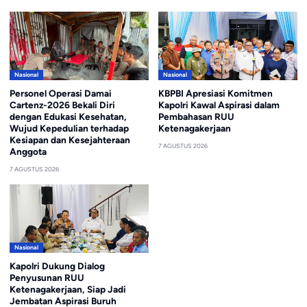
Nasional
Nasional
Personel Operasi Damai
KBPBI Apresiasi Komitmen
Cartenz-2026 Bekali Diri
Kapolri Kawal Aspirasi dalam
dengan Edukasi Kesehatan,
Pembahasan RUU
Wujud Kepedulian terhadap
Ketenagakerjaan
Kesiapan dan Kesejahteraan
7 AGUSTUS 2026
Anggota
7 AGUSTUS 2026
Nasional
Kapolri Dukung Dialog
Penyusunan RUU
Ketenagakerjaan, Siap Jadi
Jembatan Aspirasi Buruh