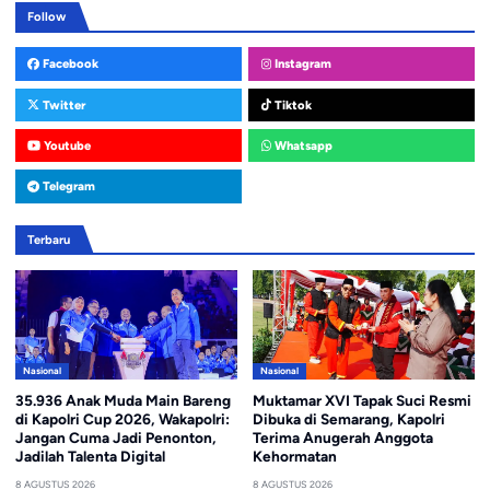
Follow
Facebook
Instagram
Twitter
Tiktok
Youtube
Whatsapp
Telegram
Terbaru
Nasional
Nasional
35.936 Anak Muda Main Bareng
Muktamar XVI Tapak Suci Resmi
di Kapolri Cup 2026, Wakapolri:
Dibuka di Semarang, Kapolri
Jangan Cuma Jadi Penonton,
Terima Anugerah Anggota
Jadilah Talenta Digital
Kehormatan
8 AGUSTUS 2026
8 AGUSTUS 2026