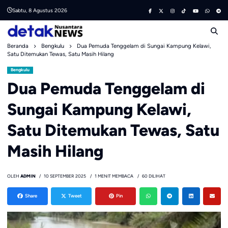
Skip
Sabtu, 8 Agustus 2026
to
content
Beranda
Bengkulu
Dua Pemuda Tenggelam di Sungai Kampung Kelawi,
Satu Ditemukan Tewas, Satu Masih Hilang
Bengkulu
Dua Pemuda Tenggelam di
Sungai Kampung Kelawi,
Satu Ditemukan Tewas, Satu
Masih Hilang
OLEH
ADMIN
10 SEPTEMBER 2025
1 MENIT MEMBACA
60 DILIHAT
Share
Tweet
Pin