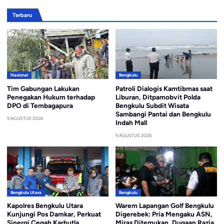
Terbaru
Nasional
Bengkulu
Tim Gabungan Lakukan
Patroli Dialogis Kamtibmas saat
Penegakan Hukum terhadap
Liburan, Ditpamobvit Polda
DPO di Tembagapura
Bengkulu Subdit Wisata
Sambangi Pantai dan Bengkulu
9 AGUSTUS 2026
Indah Mall
9 AGUSTUS 2026
Bengkulu Utara
Bengkulu
Kapolres Bengkulu Utara
Warem Lapangan Golf Bengkulu
Kunjungi Pos Damkar, Perkuat
Digerebek: Pria Mengaku ASN,
Sinergi Cegah Karhutla
Miras Ditemukan, Dugaan Razia