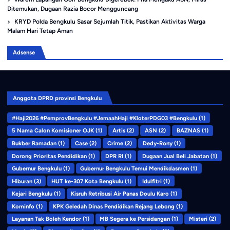
Ditemukan, Dugaan Razia Bocor Mengguncang
KRYD Polda Bengkulu Sasar Sejumlah Titik, Pastikan Aktivitas Warga
Malam Hari Tetap Aman
Adsense
Anggota DPRD provinsi Bengkulu
#Haji2026 #PemprovBengkulu #JemaahHaji #KloterPDG03 #Bengkulu
(1)
5 Nama Calon Komisioner OJK
(1)
Artis
(2)
ASN
(2)
BAZNAS
(1)
Bukber Ramadan
(1)
Case
(2)
Crime
(2)
Dedy-Rony
(1)
Dorong Prioritas Pendidikan
(1)
DPR RI
(1)
Dugaan Jual Beli Jabatan
(1)
Gubernur Bengkulu
(1)
Gubernur Bengkulu Temui Mendikdasmen
(1)
Hiburan
(3)
HUT ke-307 Kota Bengkulu
(1)
Idulfitri
(1)
Kejari Bengkulu
(1)
Kisruh Retribusi Air Panas Doulu Karo
(1)
Kominfo
(1)
KPK Geledah Dinas Pendidikan Rejang Lebong
(1)
Layanan Tak Boleh Kendor
(1)
MB Segera ke Persidangan
(1)
Misteri
(2)