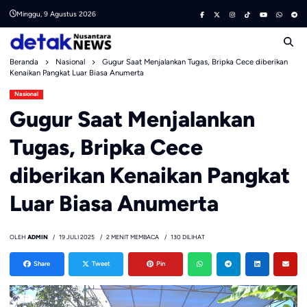
Skip
Minggu, 9 Agustus 2026
to
content
Beranda
Nasional
Gugur Saat Menjalankan Tugas, Bripka Cece diberikan
Kenaikan Pangkat Luar Biasa Anumerta
Nasional
Gugur Saat Menjalankan
Tugas, Bripka Cece
diberikan Kenaikan Pangkat
Luar Biasa Anumerta
OLEH
ADMIN
19 JULI 2025
2 MENIT MEMBACA
130 DILIHAT
Share
Tweet
Pin