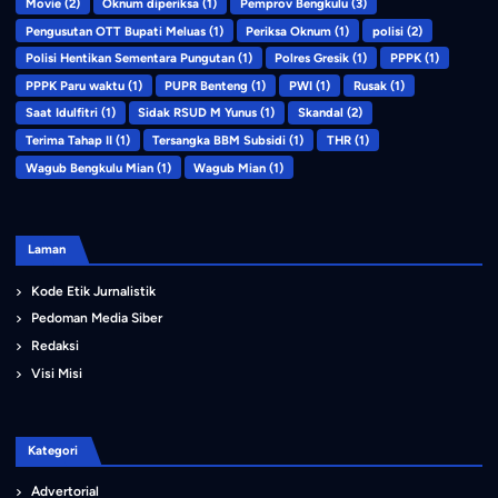
Movie
(2)
Oknum diperiksa
(1)
Pemprov Bengkulu
(3)
Pengusutan OTT Bupati Meluas
(1)
Periksa Oknum
(1)
polisi
(2)
Polisi Hentikan Sementara Pungutan
(1)
Polres Gresik
(1)
PPPK
(1)
PPPK Paru waktu
(1)
PUPR Benteng
(1)
PWI
(1)
Rusak
(1)
Saat Idulfitri
(1)
Sidak RSUD M Yunus
(1)
Skandal
(2)
Terima Tahap II
(1)
Tersangka BBM Subsidi
(1)
THR
(1)
Wagub Bengkulu Mian
(1)
Wagub Mian
(1)
Laman
Kode Etik Jurnalistik
Pedoman Media Siber
Redaksi
Visi Misi
Kategori
Advertorial