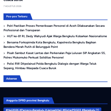
7 AGUSTUS 2026
Pos-pos Terbaru
Polri Pastikan Proses Pemeriksaan Personel di Aceh Dilaksanakan Secara
Profesional dan Transparan
HUT ke-81 RI, Dedy Wahyudi Ajak Warga Bengkulu Kobarkan Nasionalisme
Bersama Forkopimda Kota Bengkulu, Kapolresta Bengkulu Bagikan
Bendera Merah Putih di Belungguk Point
Pisah Sambut Kasat Lantas dan Perkenalan Paja Lulusan SIP Angkatan 55,
Polres Mukomuko Perkuat Soliditas Personel
Polisi RW Ditpolairud Polda Bengkulu Dialogis dengan Warga Teluk
Sepang, Himbau Waspada Cuaca Buruk
Adsense
Anggota DPRD provinsi Bengkulu
#Haji2026 #PemprovBengkulu #JemaahHaji #KloterPDG03 #Bengkulu
(1)