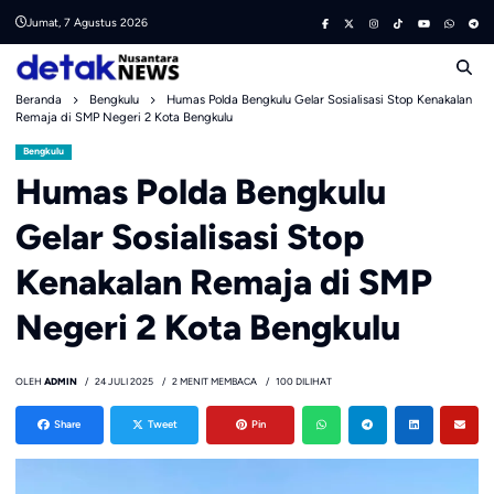
Skip
Jumat, 7 Agustus 2026
to
content
Beranda
Bengkulu
Humas Polda Bengkulu Gelar Sosialisasi Stop Kenakalan
Remaja di SMP Negeri 2 Kota Bengkulu
Bengkulu
Humas Polda Bengkulu
Gelar Sosialisasi Stop
Kenakalan Remaja di SMP
Negeri 2 Kota Bengkulu
OLEH
ADMIN
24 JULI 2025
2 MENIT MEMBACA
100 DILIHAT
Share
Tweet
Pin