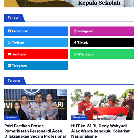
Follow
Facebook
Instagram
Twitter
Tiktok
Youtube
Whatsapp
Telegram
Terbaru
Nasional
Bengkulu
Polri Pastikan Proses
HUT ke-81 RI, Dedy Wahyudi
Pemeriksaan Personel di Aceh
Ajak Warga Bengkulu Kobarkan
Dilaksanakan Secara Profesional
Nasionalisme