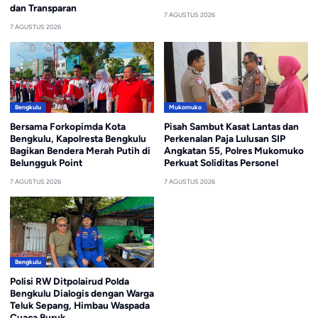
dan Transparan
7 AGUSTUS 2026
7 AGUSTUS 2026
Bengkulu
Mukomuko
Bersama Forkopimda Kota
Pisah Sambut Kasat Lantas dan
Bengkulu, Kapolresta Bengkulu
Perkenalan Paja Lulusan SIP
Bagikan Bendera Merah Putih di
Angkatan 55, Polres Mukomuko
Belungguk Point
Perkuat Soliditas Personel
7 AGUSTUS 2026
7 AGUSTUS 2026
Bengkulu
Polisi RW Ditpolairud Polda
Bengkulu Dialogis dengan Warga
Teluk Sepang, Himbau Waspada
Cuaca Buruk