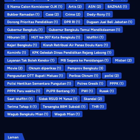
5 Nama Calon Komisioner OJK
(1)
Artis
(2)
ASN
(2)
BAZNAS
(1)
Bukber Ramadan
(1)
Case
(2)
Crime
(2)
Dedy-Rony
(1)
Dorong Prioritas Pendidikan
(1)
DPR RI
(1)
Dugaan Jual Beli Jabatan
(1)
Gubernur Bengkulu
(1)
Gubernur Bengkulu Temui Mendikdasmen
(1)
Hiburan
(3)
HUT ke-307 Kota Bengkulu
(1)
Idulfitri
(1)
Kejari Bengkulu
(1)
Kisruh Retribusi Air Panas Doulu Karo
(1)
Kominfo
(1)
KPK Geledah Dinas Pendidikan Rejang Lebong
(1)
Layanan Tak Boleh Kendor
(1)
MB Segera ke Persidangan
(1)
Misteri
(2)
Movie
(2)
Oknum diperiksa
(1)
Pemprov Bengkulu
(3)
Pengusutan OTT Bupati Meluas
(1)
Periksa Oknum
(1)
polisi
(2)
Polisi Hentikan Sementara Pungutan
(1)
Polres Gresik
(1)
PPPK
(1)
PPPK Paru waktu
(1)
PUPR Benteng
(1)
PWI
(1)
Rusak
(1)
Saat Idulfitri
(1)
Sidak RSUD M Yunus
(1)
Skandal
(2)
Terima Tahap II
(1)
Tersangka BBM Subsidi
(1)
THR
(1)
Wagub Bengkulu Mian
(1)
Wagub Mian
(1)
Laman