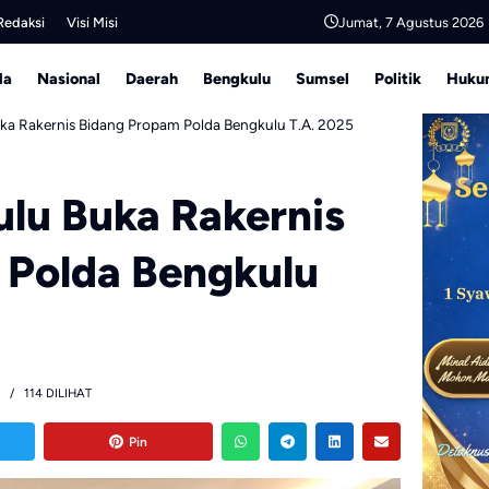
Jumat, 7 Agustus 2026
Redaksi
Visi Misi
da
Nasional
Daerah
Bengkulu
Sumsel
Politik
Hukum
ka Rakernis Bidang Propam Polda Bengkulu T.A. 2025
lu Buka Rakernis
 Polda Bengkulu
114 DILIHAT
Pin