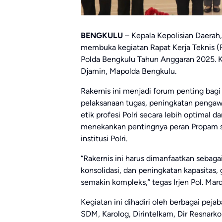
BENGKULU
– Kepala Kepolisian Daerah, I
membuka kegiatan Rapat Kerja Teknis (
Polda Bengkulu Tahun Anggaran 2025. 
Djamin, Mapolda Bengkulu.
Rakernis ini menjadi forum penting bag
pelaksanaan tugas, peningkatan pengawa
etik profesi Polri secara lebih optimal 
menekankan pentingnya peran Propam 
institusi Polri.
“Rakernis ini harus dimanfaatkan seba
konsolidasi, dan peningkatan kapasitas
semakin kompleks,” tegas Irjen Pol. Mardi
Kegiatan ini dihadiri oleh berbagai pej
SDM, Karolog, Dirintelkam, Dir Resnark