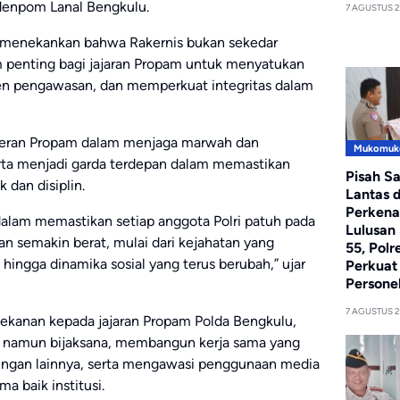
denpom Lanal Bengkulu.
7 AGUSTUS 
 menekankan bahwa Rakernis bukan sekedar
 penting bagi jajaran Propam untuk menyatukan
n pengawasan, dan memperkuat integritas dalam
peran Propam dalam menjaga marwah dan
Mukomuk
serta menjadi garda terdepan dalam memastikan
Pisah S
 dan disiplin.
Lantas 
Perkena
dalam memastikan setiap anggota Polri patuh pada
Lulusan
pan semakin berat, mulai dari kejahatan yang
55, Pol
 hingga dinamika sosial yang terus berubah,” ujar
Perkuat 
Persone
7 AGUSTUS 
ekanan kepada jajaran Propam Polda Bengkulu,
 namun bijaksana, membangun kerja sama yang
ingan lainnya, serta mengawasi penggunaan media
a baik institusi.