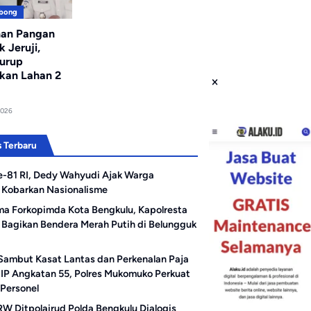
ebong
nan Pangan
k Jeruji,
urup
kan Lahan 2
2026
 Terbaru
e-81 RI, Dedy Wahyudi Ajak Warga
 Kobarkan Nasionalisme
a Forkopimda Kota Bengkulu, Kapolresta
 Bagikan Bendera Merah Putih di Belungguk
Sambut Kasat Lantas dan Perkenalan Paja
SIP Angkatan 55, Polres Mukomuko Perkuat
 Personel
 RW Ditpolairud Polda Bengkulu Dialogis