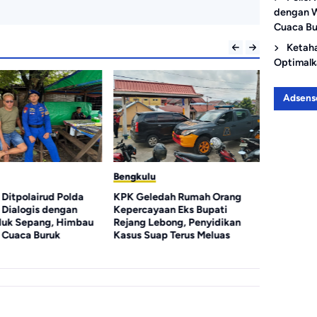
dengan W
Cuaca Bu
Ketaha
Optimalk
Adsens
Bengkulu
Bengkulu
 Ditpolairud Polda
KPK Geledah Rumah Orang
Korupsi K
 Dialogis dengan
Kepercayaan Eks Bupati
Rp119 Mil
luk Sepang, Himbau
Rejang Lebong, Penyidikan
DPM Dipe
Cuaca Buruk
Kasus Suap Terus Meluas