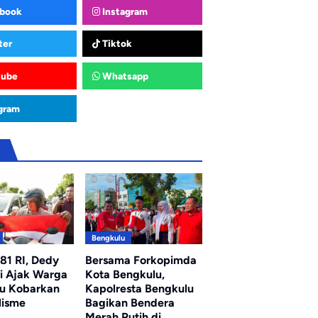
book
Instagram
ter
Tiktok
tube
Whatsapp
gram
u
Bengkulu
81 RI, Dedy
Bersama Forkopimda
 Ajak Warga
Kota Bengkulu,
u Kobarkan
Kapolresta Bengkulu
lisme
Bagikan Bendera
Merah Putih di