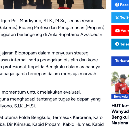
Face
Twit
rjen Pol. Mardiyono, S.I.K., M.Si., secara resmi
Rakernis) Bidang Profesi dan Pengamanan (Propam)
You
Kegiatan berlangsung di Aula Rupatama Awaloedin
Tele
i jajaran Bidpropam dalam menyusun strategi
san internal, serta penegakan disiplin dan kode
Terbar
dan profesional. Kapolda Bengkulu dalam arahannya
sebagai garda terdepan dalam menjaga marwah
gai momentum untuk melakukan evaluasi,
Bengkulu
, guna menghadapi tantangan tugas ke depan yang
HUT ke-
yono, S.I.K .,M.Si.
Wahyudi
Bengkul
abat utama Polda Bengkulu, termasuk Karorena, Karo
Nasiona
oba, Dir Krimsus, Kabid Propam, Kabid Humas, Kabid