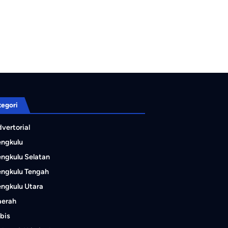
tegori
vertorial
engkulu
ngkulu Selatan
ngkulu Tengah
ngkulu Utara
aerah
bis