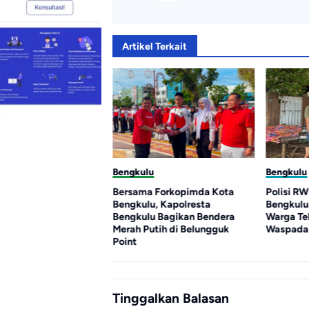
Artikel Terkait
u
Bengkulu
Bengkulu
1 RI, Dedy Wahyudi
Bersama Forkopimda Kota
Polisi RW
ga Bengkulu
Bengkulu, Kapolresta
Bengkulu
n Nasionalisme
Bengkulu Bagikan Bendera
Warga Te
Merah Putih di Belungguk
Waspada 
Point
Tinggalkan Balasan