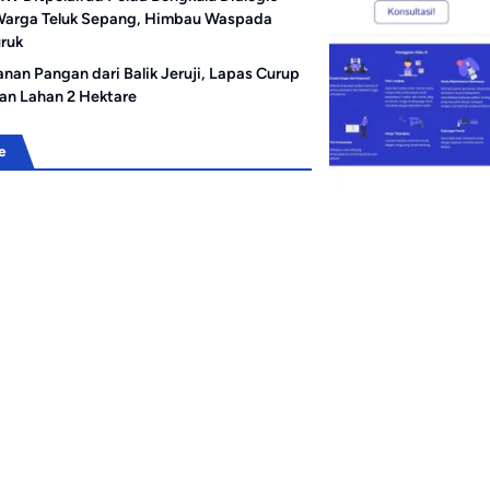
arga Teluk Sepang, Himbau Waspada
ruk
nan Pangan dari Balik Jeruji, Lapas Curup
an Lahan 2 Hektare
e
Bengkulu
redit Bank Raya
Perkuat Sinergi, Pengurus AMJ
iar, Hukuman Bos PT
Audiensi dengan Kajati
rberat
Bengkulu