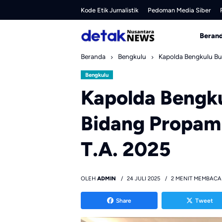
Skip
Kode Etik Jurnalistik
Pedoman Media Siber
to
content
Beran
Beranda
Bengkulu
Kapolda Bengkulu Bu
Bengkulu
Kapolda Bengku
Bidang Propam
T.A. 2025
OLEH
ADMIN
24 JULI 2025
2 MENIT MEMBACA
Share
Tweet