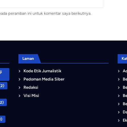
pada peramban ini untuk komentar saya berikutnya.
Laman
Ka
Kode Etik Jurnalistik
Ad
i
Pedoman Media Siber
B
(2)
Redaksi
Be
Visi Misi
Be
2)
Be
D
1)
Ek