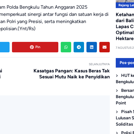
Rejang L
pam Polda Bengkulu Tahun Anggaran 2025
emperkuat sinergi antar fungsi dan satuan kerja di
Ketaha
dari Bali
n Polri yang Presisi, serta meningkatkan
Lapas C
polisian.(Ynt/Rs)
Optimal
Hektare
Pin
7 AGUSTUS 
Pos-pos
SELANJUTNYA
i
Kasatgas Pangan: Kasus Beras Tak
HUT k
i
Sesuai Mutu Naik ke Penyidikan
Bengkulu
Bersam
Bengkulu
Point
Pisah 
Lulusan 
Soliditas
Polisi