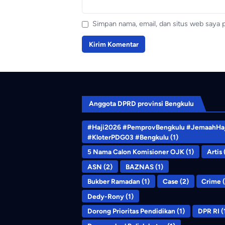
Simpan nama, email, dan situs web saya 
Anggota DPRD provinsi Bengkulu
#Haji2026 #PemprovBengkulu #JemaahHaj
#KloterPDG03 #Bengkulu
(1)
5 Nama Calon Komisioner OJK
(1)
Artis
ASN
(2)
BAZNAS
(1)
Bukber Ramadan
(1)
Case
(2)
Crime
(
Dedy-Rony
(1)
Dorong Prioritas Pendidikan
(1)
DPR RI
(