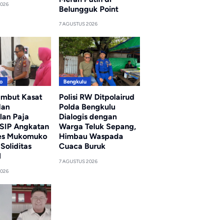
2026
Belungguk Point
7 AGUSTUS 2026
o
Bengkulu
ambut Kasat
Polisi RW Ditpolairud
dan
Polda Bengkulu
lan Paja
Dialogis dengan
 SIP Angkatan
Warga Teluk Sepang,
res Mukomuko
Himbau Waspada
Soliditas
Cuaca Buruk
l
7 AGUSTUS 2026
2026