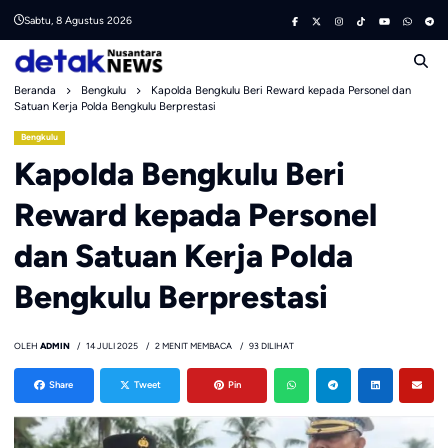
Skip
Sabtu, 8 Agustus 2026
to
content
Beranda
Bengkulu
Kapolda Bengkulu Beri Reward kepada Personel dan
Satuan Kerja Polda Bengkulu Berprestasi
Bengkulu
Kapolda Bengkulu Beri
Reward kepada Personel
dan Satuan Kerja Polda
Bengkulu Berprestasi
OLEH
ADMIN
14 JULI 2025
2 MENIT MEMBACA
93 DILIHAT
Share
Tweet
Pin