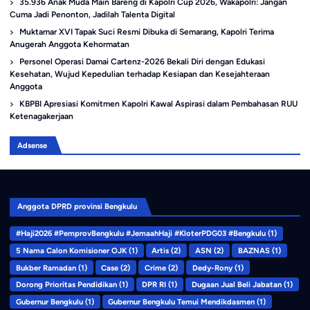
35.936 Anak Muda Main Bareng di Kapolri Cup 2026, Wakapolri: Jangan
Cuma Jadi Penonton, Jadilah Talenta Digital
Muktamar XVI Tapak Suci Resmi Dibuka di Semarang, Kapolri Terima
Anugerah Anggota Kehormatan
Personel Operasi Damai Cartenz-2026 Bekali Diri dengan Edukasi
Kesehatan, Wujud Kepedulian terhadap Kesiapan dan Kesejahteraan
Anggota
KBPBI Apresiasi Komitmen Kapolri Kawal Aspirasi dalam Pembahasan RUU
Ketenagakerjaan
Adsense
Anggota DPRD provinsi Bengkulu
#Haji2026 #PemprovBengkulu #JemaahHaji #KloterPDG03 #Bengkulu
(1)
5 Nama Calon Komisioner OJK
(1)
Artis
(2)
ASN
(2)
BAZNAS
(1)
Bukber Ramadan
(1)
Case
(2)
Crime
(2)
Dedy-Rony
(1)
Dorong Prioritas Pendidikan
(1)
DPR RI
(1)
Dugaan Jual Beli Jabatan
(1)
Gubernur Bengkulu
(1)
Gubernur Bengkulu Temui Mendikdasmen
(1)