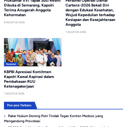
Muktamar XVI Tapak Suci Resmi
Personel Operasi Damai
Dibuka di Semarang, Kapolri
Cartenz-2026 Bekali Diri
Terima Anugerah Anggota
dengan Edukasi Kesehatan,
Kehormatan
Wujud Kepedulian terhadap
Kesiapan dan Kesejahteraan
8 AGUSTUS 2026
Anggota
7 AGUSTUS 2026
Nasional
KBPBI Apresiasi Komitmen
Kapolri Kawal Aspirasi dalam
Pembahasan RUU
Ketenagakerjaan
7 AGUSTUS 2026
Pos-pos Terbaru
Pakar Hukum Dorong Polri Tindak Tegas Konten Medsos yang
Mengandung Provokasi