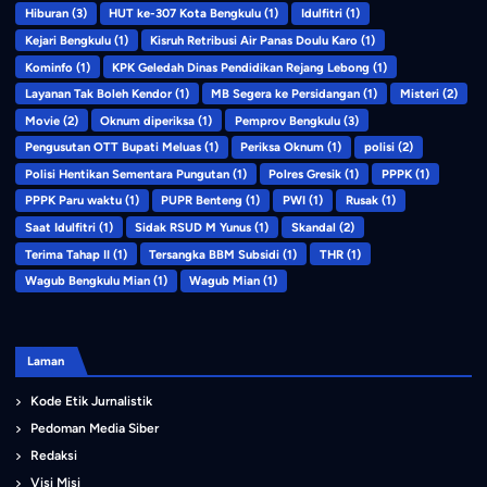
Hiburan
(3)
HUT ke-307 Kota Bengkulu
(1)
Idulfitri
(1)
Kejari Bengkulu
(1)
Kisruh Retribusi Air Panas Doulu Karo
(1)
Kominfo
(1)
KPK Geledah Dinas Pendidikan Rejang Lebong
(1)
Layanan Tak Boleh Kendor
(1)
MB Segera ke Persidangan
(1)
Misteri
(2)
Movie
(2)
Oknum diperiksa
(1)
Pemprov Bengkulu
(3)
Pengusutan OTT Bupati Meluas
(1)
Periksa Oknum
(1)
polisi
(2)
Polisi Hentikan Sementara Pungutan
(1)
Polres Gresik
(1)
PPPK
(1)
PPPK Paru waktu
(1)
PUPR Benteng
(1)
PWI
(1)
Rusak
(1)
Saat Idulfitri
(1)
Sidak RSUD M Yunus
(1)
Skandal
(2)
Terima Tahap II
(1)
Tersangka BBM Subsidi
(1)
THR
(1)
Wagub Bengkulu Mian
(1)
Wagub Mian
(1)
Laman
Kode Etik Jurnalistik
Pedoman Media Siber
Redaksi
Visi Misi