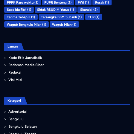
PPPK Paru waktu
(1)
PUPR Benteng
(1)
PWI
(1)
Rusak
(1)
Saat Idulfitri
(1)
Sidak RSUD M Yunus
(1)
Skandal
(2)
Terima Tahap II
(1)
Tersangka BBM Subsidi
(1)
THR
(1)
Wagub Bengkulu Mian
(1)
Wagub Mian
(1)
Laman
Kode Etik Jurnalistik
Pedoman Media Siber
Redaksi
Visi Misi
Kategori
Advertorial
Bengkulu
Bengkulu Selatan
Bengkulu Tengah