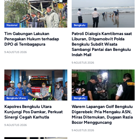
Nasional
Bengkulu
Tim Gabungan Lakukan
Patroli Dialogis Kamtibmas saat
Penegakan Hukum terhadap
Liburan, Ditpamobvit Polda
DPO di Tembagapura
Bengkulu Subdit Wisata
Sambangi Pantai dan Bengkulu
9 AGUSTUS 2026
Indah Mall
9 AGUSTUS 2026
Bengkulu Utara
Bengkulu
Kapolres Bengkulu Utara
Warem Lapangan Golf Bengkulu
Kunjungi Pos Damkar, Perkuat
Digerebek: Pria Mengaku ASN,
Sinergi Cegah Karhutla
Miras Ditemukan, Dugaan Razia
Bocor Mengguncang
9 AGUSTUS 2026
9 AGUSTUS 2026