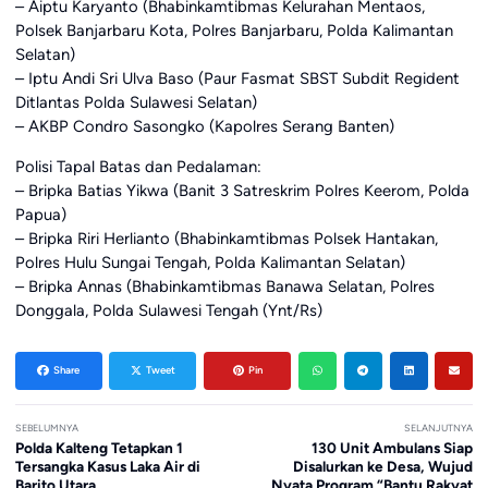
– Aiptu Karyanto (Bhabinkamtibmas Kelurahan Mentaos,
Polsek Banjarbaru Kota, Polres Banjarbaru, Polda Kalimantan
Selatan)
– ⁠Iptu Andi Sri Ulva Baso (Paur Fasmat SBST Subdit Regident
Ditlantas Polda Sulawesi Selatan)
– ⁠AKBP Condro Sasongko (Kapolres Serang Banten)
Polisi Tapal Batas dan Pedalaman:
– Bripka Batias Yikwa (Banit 3 Satreskrim Polres Keerom, Polda
Papua)
– Bripka Riri Herlianto (Bhabinkamtibmas Polsek Hantakan,
Polres Hulu Sungai Tengah, Polda Kalimantan Selatan)
– Bripka Annas (Bhabinkamtibmas Banawa Selatan, Polres
Donggala, Polda Sulawesi Tengah (Ynt/Rs)
Share
Tweet
Pin
SEBELUMNYA
SELANJUTNYA
Polda Kalteng Tetapkan 1
130 Unit Ambulans Siap
Tersangka Kasus Laka Air di
Disalurkan ke Desa, Wujud
Barito Utara
Nyata Program “Bantu Rakyat