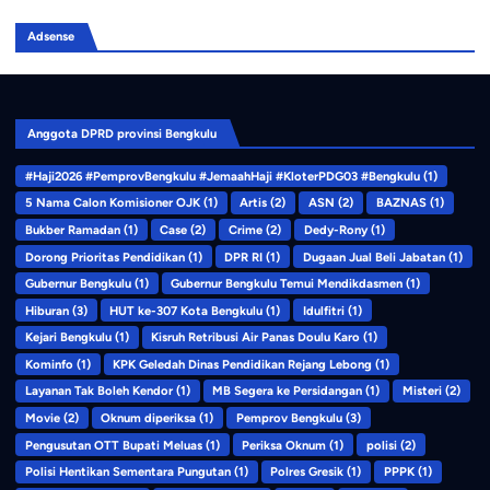
Adsense
Anggota DPRD provinsi Bengkulu
#Haji2026 #PemprovBengkulu #JemaahHaji #KloterPDG03 #Bengkulu
(1)
5 Nama Calon Komisioner OJK
(1)
Artis
(2)
ASN
(2)
BAZNAS
(1)
Bukber Ramadan
(1)
Case
(2)
Crime
(2)
Dedy-Rony
(1)
Dorong Prioritas Pendidikan
(1)
DPR RI
(1)
Dugaan Jual Beli Jabatan
(1)
Gubernur Bengkulu
(1)
Gubernur Bengkulu Temui Mendikdasmen
(1)
Hiburan
(3)
HUT ke-307 Kota Bengkulu
(1)
Idulfitri
(1)
Kejari Bengkulu
(1)
Kisruh Retribusi Air Panas Doulu Karo
(1)
Kominfo
(1)
KPK Geledah Dinas Pendidikan Rejang Lebong
(1)
Layanan Tak Boleh Kendor
(1)
MB Segera ke Persidangan
(1)
Misteri
(2)
Movie
(2)
Oknum diperiksa
(1)
Pemprov Bengkulu
(3)
Pengusutan OTT Bupati Meluas
(1)
Periksa Oknum
(1)
polisi
(2)
Polisi Hentikan Sementara Pungutan
(1)
Polres Gresik
(1)
PPPK
(1)