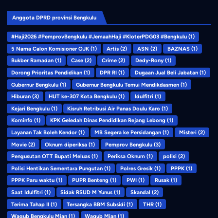
Anggota DPRD provinsi Bengkulu
#Haji2026 #PemprovBengkulu #JemaahHaji #KloterPDG03 #Bengkulu
(1)
5 Nama Calon Komisioner OJK
(1)
Artis
(2)
ASN
(2)
BAZNAS
(1)
Bukber Ramadan
(1)
Case
(2)
Crime
(2)
Dedy-Rony
(1)
Dorong Prioritas Pendidikan
(1)
DPR RI
(1)
Dugaan Jual Beli Jabatan
(1)
Gubernur Bengkulu
(1)
Gubernur Bengkulu Temui Mendikdasmen
(1)
Hiburan
(3)
HUT ke-307 Kota Bengkulu
(1)
Idulfitri
(1)
Kejari Bengkulu
(1)
Kisruh Retribusi Air Panas Doulu Karo
(1)
Kominfo
(1)
KPK Geledah Dinas Pendidikan Rejang Lebong
(1)
Layanan Tak Boleh Kendor
(1)
MB Segera ke Persidangan
(1)
Misteri
(2)
Movie
(2)
Oknum diperiksa
(1)
Pemprov Bengkulu
(3)
Pengusutan OTT Bupati Meluas
(1)
Periksa Oknum
(1)
polisi
(2)
Polisi Hentikan Sementara Pungutan
(1)
Polres Gresik
(1)
PPPK
(1)
PPPK Paru waktu
(1)
PUPR Benteng
(1)
PWI
(1)
Rusak
(1)
Saat Idulfitri
(1)
Sidak RSUD M Yunus
(1)
Skandal
(2)
Terima Tahap II
(1)
Tersangka BBM Subsidi
(1)
THR
(1)
Wagub Bengkulu Mian
(1)
Wagub Mian
(1)