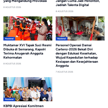
yang Mengandung Provokasi
Jangan Cuma Jadi Penonton,
Jadilah Talenta Digital
8 AGUSTUS 2026
8 AGUSTUS 2026
Nasional
Nasional
Muktamar XVI Tapak Suci Resmi
Personel Operasi Damai
Dibuka di Semarang, Kapolri
Cartenz-2026 Bekali Diri
Terima Anugerah Anggota
dengan Edukasi Kesehatan,
Kehormatan
Wujud Kepedulian terhadap
Kesiapan dan Kesejahteraan
8 AGUSTUS 2026
Anggota
7 AGUSTUS 2026
Nasional
KBPBI Apresiasi Komitmen