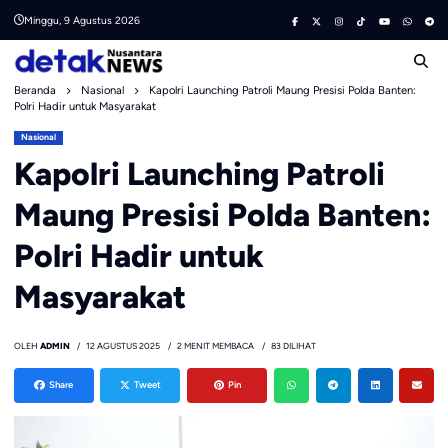
Skip
Minggu, 9 Agustus 2026
to
content
Beranda
Nasional
Kapolri Launching Patroli Maung Presisi Polda Banten:
Polri Hadir untuk Masyarakat
Nasional
Kapolri Launching Patroli
Maung Presisi Polda Banten:
Polri Hadir untuk
Masyarakat
OLEH
ADMIN
12 AGUSTUS 2025
2 MENIT MEMBACA
83 DILIHAT
Share
Tweet
Pin