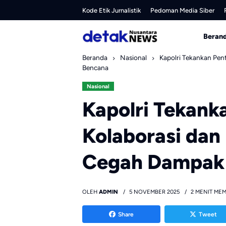
Skip
Kode Etik Jurnalistik
Pedoman Media Siber
to
content
Beran
Beranda
Nasional
Kapolri Tekankan Pen
Bencana
Nasional
Kapolri Tekank
Kolaborasi dan 
Cegah Dampak
OLEH
ADMIN
5 NOVEMBER 2025
2 MENIT ME
Share
Tweet