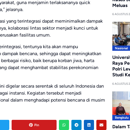
syarakat, guna menjamin terlaksananya quick
Meluas
,” jelasnya.
6 AGUSTUS 
gasi yang terintegrasi dapat meminimalkan dampak
a, kolaborasi lintas sektor menjadi kunci untuk
erusakan fasilitas umum.
terintegrasi, tentunya kita akan mampu
Nasional
p dampak bencana, sehingga dapat meningkatkan
Univers
erbagai risiko, baik berupa korban jiwa, harta
Raya Pe
 yang dapat menghambat stabilitas perekonomian
Polri Le
Studi Ke
6 AGUSTUS 
ni digelar secara serentak di seluruh Indonesia dan
agai instansi. Kegiatan tersebut menjadi
onal dalam menghadapi potensi bencana di musim
Bengkulu
Pin
Dalam T