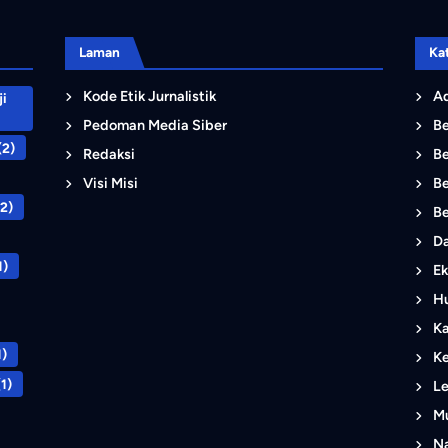
Laman
Ka
Kode Etik Jurnalistik
Ad
i
Pedoman Media Siber
B
(2)
Redaksi
Be
Visi Misi
Be
2)
Be
D
1)
Ek
Hu
K
1)
K
1)
L
M
Na