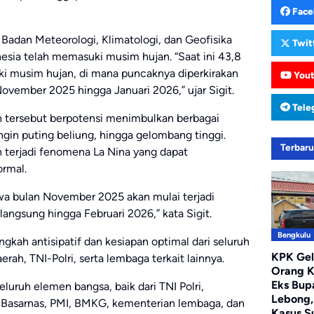
Face
Badan Meteorologi, Klimatologi, dan Geofisika
Twit
sia telah memasuki musim hujan. “Saat ini 43,8
ki musim hujan, di mana puncaknya diperkirakan
You
November 2025 hingga Januari 2026,” ujar Sigit.
Tele
n tersebut berpotensi menimbulkan berbagai
angin puting beliung, hingga gelombang tinggi.
Terbar
 terjadi fenomena La Nina yang dapat
ormal.
wa bulan November 2025 akan mulai terjadi
angsung hingga Februari 2026,” kata Sigit.
Bengkulu
gkah antisipatif dan kesiapan optimal dari seluruh
KPK Ge
ah, TNI-Polri, serta lembaga terkait lainnya.
Orang 
Eks Bup
eluruh elemen bangsa, baik dari TNI Polri,
Lebong,
 Basarnas, PMI, BMKG, kementerian lembaga, dan
Kasus S