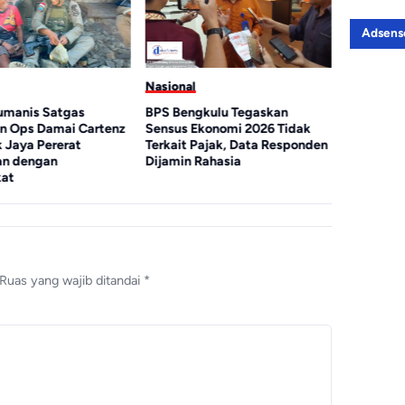
Adsens
Nasional
Nasional
Humanis Satgas
BPS Bengkulu Tegaskan
Stop Int
an Ops Damai Cartenz
Sensus Ekonomi 2026 Tidak
Suap Med
 Jaya Pererat
Terkait Pajak, Data Responden
Kapolres 
an dengan
Dijamin Rahasia
Batu Bara 
kat
Ruas yang wajib ditandai
*