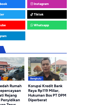
book
Instagram
ter
Tiktok
tube
Whatsapp
gram
u
Bengkulu
ledah Rumah
Korupsi Kredit Bank
Kepercayaan
Raya Rp119 Miliar,
ati Rejang
Hukuman Bos PT DPM
 Penyidikan
Diperberat
uap Terus