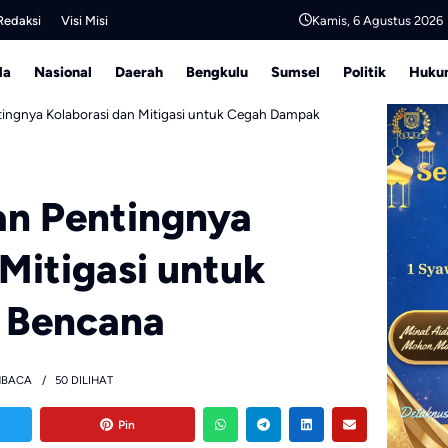
Kamis, 6 Agustus 2026
Redaksi
Visi Misi
da
Nasional
Daerah
Bengkulu
Sumsel
Politik
Hukum
tingnya Kolaborasi dan Mitigasi untuk Cegah Dampak
an Pentingnya
Mitigasi untuk
 Bencana
MBACA
50 DILIHAT
Pin