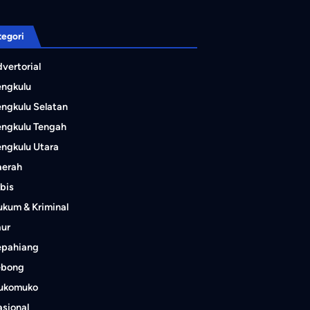
tegori
vertorial
engkulu
ngkulu Selatan
ngkulu Tengah
ngkulu Utara
aerah
bis
kum & Kriminal
aur
epahiang
ebong
ukomuko
sional