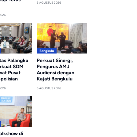
6 AGUSTUS 2026
2026
Bengkulu
itas Palangka
Perkuat Sinergi,
rkuat SDM
Pengurus AMJ
wat Pusat
Audiensi dengan
polisian
Kajati Bengkulu
2026
6 AGUSTUS 2026
alkshow di