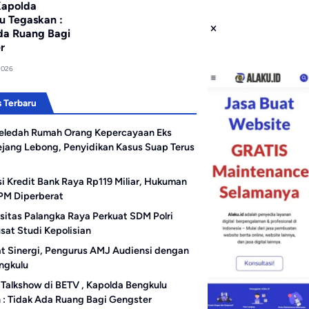
Kapolda
u Tegaskan :
da Ruang Bagi
r
2026
 Terbaru
eledah Rumah Orang Kepercayaan Eks
ejang Lebong, Penyidikan Kasus Suap Terus
i Kredit Bank Raya Rp119 Miliar, Hukuman
PM Diperberat
sitas Palangka Raya Perkuat SDM Polri
sat Studi Kepolisian
t Sinergi, Pengurus AMJ Audiensi dengan
engkulu
Talkshow di BETV , Kapolda Bengkulu
 : Tidak Ada Ruang Bagi Gengster