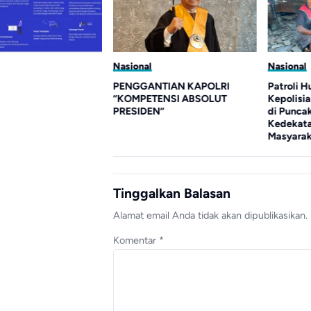
Nasional
Nasional
tas Palangka Raya
PENGGANTIAN KAPOLRI
Patroli 
SDM Polri Lewat Pusat
“KOMPETENSI ABSOLUT
Kepolisi
polisian
PRESIDEN”
di Puncak
Kedekat
Masyara
Tinggalkan Balasan
Alamat email Anda tidak akan dipublikasikan.
Komentar
*