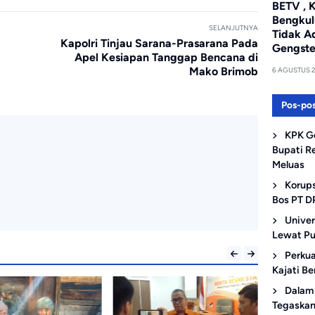
BETV , 
Bengkul
SELANJUTNYA
Tidak A
Kapolri Tinjau Sarana-Prasarana Pada
Gengste
Apel Kesiapan Tanggap Bencana di
Mako Brimob
6 AGUSTUS 
Pos-pos
KPK G
Bupati R
Meluas
Korups
Bos PT D
Univer
Lewat Pu
Perkua
Kajati B
Dalam 
Tegaskan