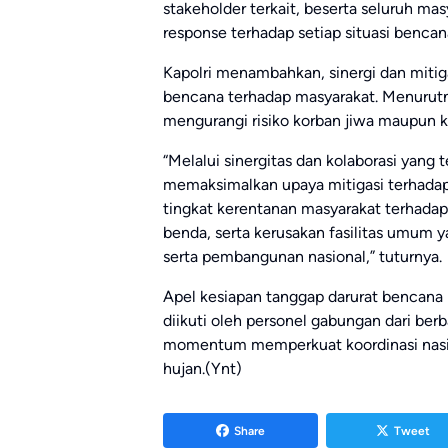
stakeholder terkait, beserta seluruh ma
response terhadap setiap situasi bencana
Kapolri menambahkan, sinergi dan miti
bencana terhadap masyarakat. Menurutny
mengurangi risiko korban jiwa maupun k
“Melalui sinergitas dan kolaborasi yang 
memaksimalkan upaya mitigasi terhada
tingkat kerentanan masyarakat terhadap b
benda, serta kerusakan fasilitas umum
serta pembangunan nasional,” tuturnya.
Apel kesiapan tanggap darurat bencana i
diikuti oleh personel gabungan dari berb
momentum memperkuat koordinasi nasi
hujan.(Ynt)
Share
Tweet