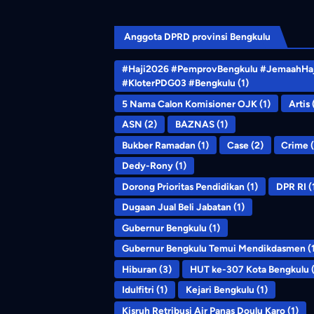
Anggota DPRD provinsi Bengkulu
#Haji2026 #PemprovBengkulu #JemaahHaj
#KloterPDG03 #Bengkulu
(1)
5 Nama Calon Komisioner OJK
(1)
Artis
ASN
(2)
BAZNAS
(1)
Bukber Ramadan
(1)
Case
(2)
Crime
(
Dedy-Rony
(1)
Dorong Prioritas Pendidikan
(1)
DPR RI
(
Dugaan Jual Beli Jabatan
(1)
Gubernur Bengkulu
(1)
Gubernur Bengkulu Temui Mendikdasmen
(
Hiburan
(3)
HUT ke-307 Kota Bengkulu
(
Idulfitri
(1)
Kejari Bengkulu
(1)
Kisruh Retribusi Air Panas Doulu Karo
(1)