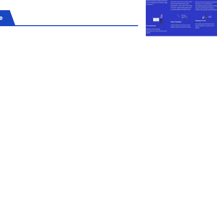
e
imidasi LKA! Oknum
ia & Catut Nama
demi Tutupi Skandal
Ilegal