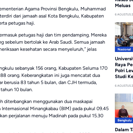
Meluas
 Kementerian Agama Provinsi Bengkulu, Muhammad
6 AGUSTUS 
erdiri dari jamaah asal Kota Bengkulu, Kabupaten
ta petugas haji.
, termasuk petugas haji dan tim pendamping. Mereka
g sebelum bertolak ke Arab Saudi. Semua jamaah
eriksaan kesehatan secara menyeluruh,” jelas
Nasional
Univers
Raya Pe
engkulu sebanyak 156 orang, Kabupaten Seluma 170
Polri Le
88 orang. Keberangkatan ini juga mencatat dua
Studi Ke
ar berusia 83 tahun 5 bulan, dan CJH termuda,
6 AGUSTUS 
tahun 10 bulan.
aah diterbangkan menggunakan dua maskapai
ra Internasional Minangkabau (BIM) pada pukul 09.45
tkan perjalanan menuju Madinah pada pukul 15.30
Bengkulu
Dalam T