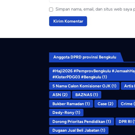
Simpan nama, email, dan situs web saya 
Anggota DPRD provinsi Bengkulu
#Haji2026 #PemprovBengkulu #JemaahHaj
#KloterPDG03 #Bengkulu
(1)
5 Nama Calon Komisioner OJK
(1)
Artis
ASN
(2)
BAZNAS
(1)
Bukber Ramadan
(1)
Case
(2)
Crime
(
Dedy-Rony
(1)
Dorong Prioritas Pendidikan
(1)
DPR RI
(
Dugaan Jual Beli Jabatan
(1)