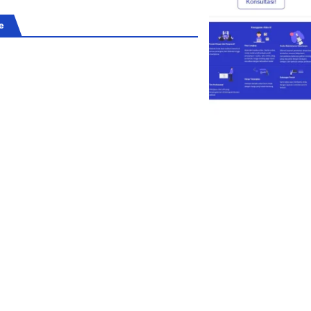
e
Bengkulu
edia Gathering Pegadaian
engkulu: Perkuat Kemitraan
engan Pers, Dorong Edukasi
Keuangan hingga Program
Cegah Stunting