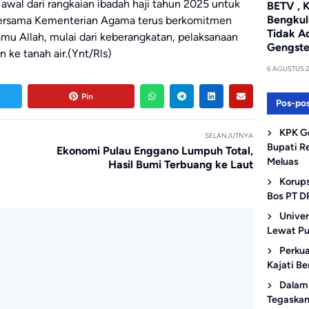
awal dari rangkaian ibadah haji tahun 2025 untuk
BETV , 
Bengkul
 bersama Kementerian Agama terus berkomitmen
Tidak A
amu Allah, mulai dari keberangkatan, pelaksanaan
Gengste
 ke tanah air.(Ynt/Rls)
6 AGUSTUS 
Pin
Pos-pos
KPK G
SELANJUTNYA
Bupati R
Ekonomi Pulau Enggano Lumpuh Total,
Meluas
Hasil Bumi Terbuang ke Laut
Korups
Bos PT D
Univer
Lewat Pu
Perkua
Kajati B
Dalam 
Tegaskan