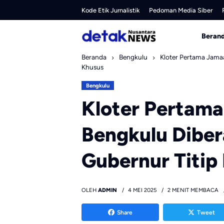
Skip
Kode Etik Jurnalistik
Pedoman Media Siber
to
content
Beran
Beranda
Bengkulu
Kloter Pertama Jama
Khusus
Bengkulu
Kloter Pertama
Bengkulu Diber
Gubernur Titip
OLEH
ADMIN
4 MEI 2025
2 MENIT MEMBACA
Share
Tweet