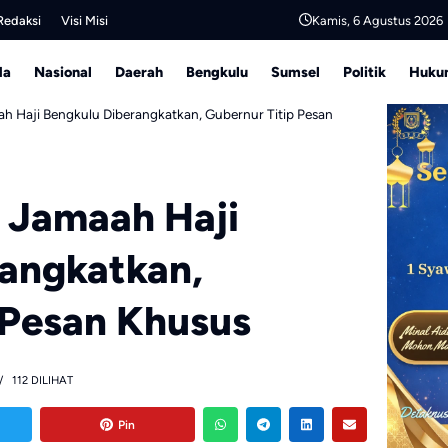
Kamis, 6 Agustus 2026
Redaksi
Visi Misi
da
Nasional
Daerah
Bengkulu
Sumsel
Politik
Hukum
ah Haji Bengkulu Diberangkatkan, Gubernur Titip Pesan
 Jamaah Haji
angkatkan,
 Pesan Khusus
112 DILIHAT
Pin