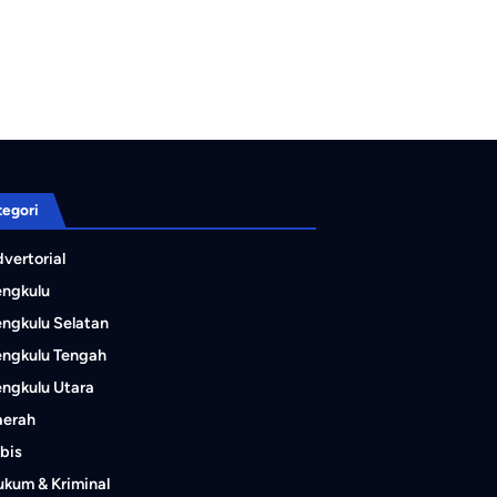
tegori
vertorial
engkulu
ngkulu Selatan
ngkulu Tengah
ngkulu Utara
aerah
bis
kum & Kriminal