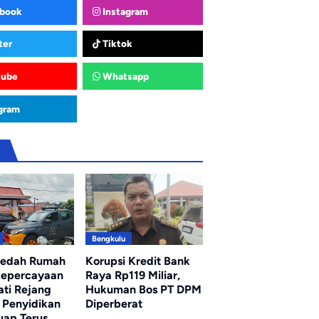
book
Instagram
ter
Tiktok
tube
Whatsapp
gram
u
Bengkulu
ledah Rumah
Korupsi Kredit Bank
Kepercayaan
Raya Rp119 Miliar,
ati Rejang
Hukuman Bos PT DPM
 Penyidikan
Diperberat
uap Terus