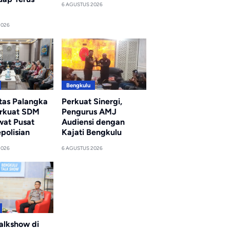
6 AGUSTUS 2026
2026
Bengkulu
itas Palangka
Perkuat Sinergi,
rkuat SDM
Pengurus AMJ
wat Pusat
Audiensi dengan
polisian
Kajati Bengkulu
2026
6 AGUSTUS 2026
alkshow di