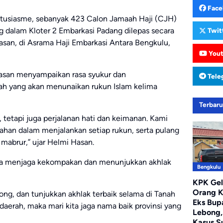
Face
tusiasme, sebanyak 423 Calon Jamaah Haji (CJH)
 dalam Kloter 2 Embarkasi Padang dilepas secara
Twit
san, di Asrama Haji Embarkasi Antara Bengkulu,
You
san menyampaikan rasa syukur dan
Tele
ah yang akan menunaikan rukun Islam kelima
Terbar
k, tetapi juga perjalanan hati dan keimanan. Kami
han dalam menjalankan setiap rukun, serta pulang
g mabrur,” ujar Helmi Hasan.
ya menjaga kekompakan dan menunjukkan akhlak
Bengkulu
KPK Ge
Orang 
ng, dan tunjukkan akhlak terbaik selama di Tanah
Eks Bup
daerah, maka mari kita jaga nama baik provinsi yang
Lebong,
Kasus S