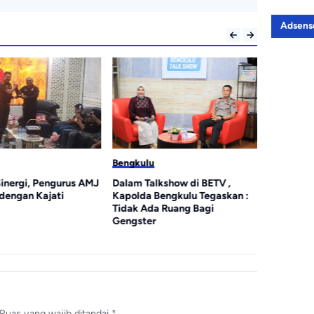
Adsens
Bengkulu
Bengkulu
Dalam Talkshow di BETV ,
Lewat Podcast Tribun
M
Kapolda Bengkulu Tegaskan :
Bengkulu, Kapolda Bengkulu
B
Tidak Ada Ruang Bagi
Paparkan Komitmen
d
Gengster
Mewujudkan Polri yang
Profesional dan Humanis
Ruas yang wajib ditandai
*