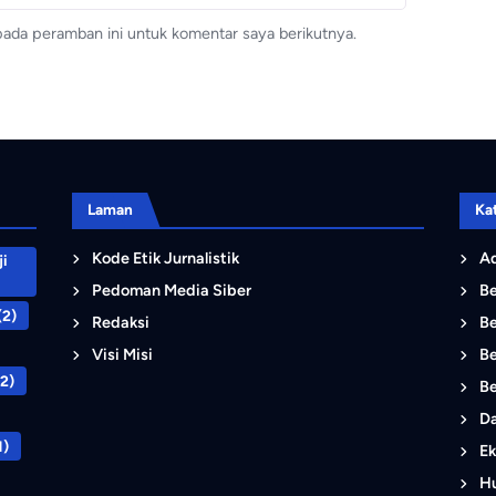
pada peramban ini untuk komentar saya berikutnya.
Laman
Ka
Kode Etik Jurnalistik
Ad
i
Pedoman Media Siber
B
(2)
Redaksi
Be
Visi Misi
Be
2)
Be
D
1)
Ek
Hu