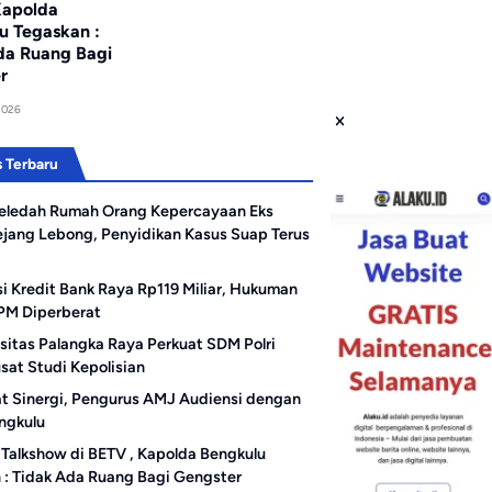
Kapolda
u Tegaskan :
da Ruang Bagi
r
2026
 Terbaru
eledah Rumah Orang Kepercayaan Eks
ejang Lebong, Penyidikan Kasus Suap Terus
i Kredit Bank Raya Rp119 Miliar, Hukuman
PM Diperberat
sitas Palangka Raya Perkuat SDM Polri
sat Studi Kepolisian
t Sinergi, Pengurus AMJ Audiensi dengan
engkulu
Talkshow di BETV , Kapolda Bengkulu
 : Tidak Ada Ruang Bagi Gengster