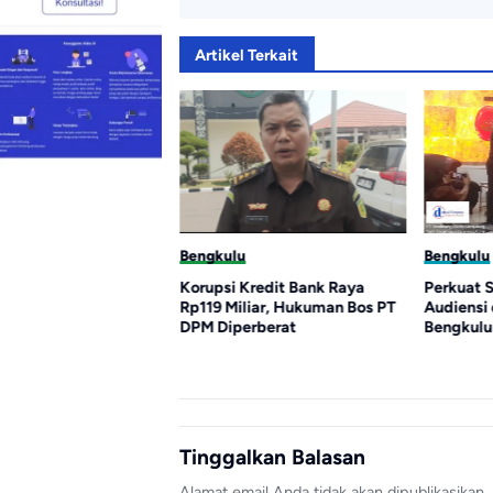
Artikel Terkait
Bengkulu
Bengkulu
Korupsi Kredit Bank Raya
Perkuat Sinergi, Pengurus AMJ
Rp119 Miliar, Hukuman Bos PT
Audiensi dengan Kajati
DPM Diperberat
Bengkulu
Tinggalkan Balasan
Alamat email Anda tidak akan dipublikasikan.