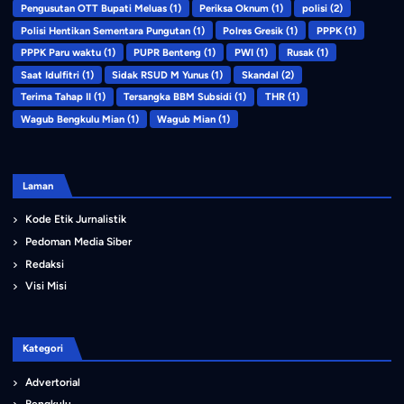
Pengusutan OTT Bupati Meluas
(1)
Periksa Oknum
(1)
polisi
(2)
Polisi Hentikan Sementara Pungutan
(1)
Polres Gresik
(1)
PPPK
(1)
PPPK Paru waktu
(1)
PUPR Benteng
(1)
PWI
(1)
Rusak
(1)
Saat Idulfitri
(1)
Sidak RSUD M Yunus
(1)
Skandal
(2)
Terima Tahap II
(1)
Tersangka BBM Subsidi
(1)
THR
(1)
Wagub Bengkulu Mian
(1)
Wagub Mian
(1)
Laman
Kode Etik Jurnalistik
Pedoman Media Siber
Redaksi
Visi Misi
Kategori
Advertorial