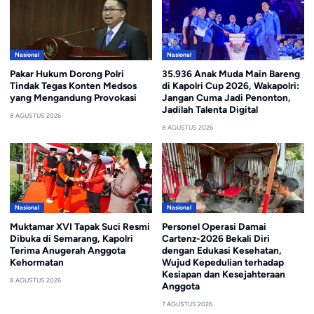
Nasional
Nasional
Pakar Hukum Dorong Polri
35.936 Anak Muda Main Bareng
Tindak Tegas Konten Medsos
di Kapolri Cup 2026, Wakapolri:
yang Mengandung Provokasi
Jangan Cuma Jadi Penonton,
Jadilah Talenta Digital
8 AGUSTUS 2026
8 AGUSTUS 2026
Nasional
Nasional
Muktamar XVI Tapak Suci Resmi
Personel Operasi Damai
Dibuka di Semarang, Kapolri
Cartenz-2026 Bekali Diri
Terima Anugerah Anggota
dengan Edukasi Kesehatan,
Kehormatan
Wujud Kepedulian terhadap
Kesiapan dan Kesejahteraan
8 AGUSTUS 2026
Anggota
7 AGUSTUS 2026