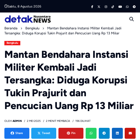
Skip
Sabtu, 8 Agustus 2026
to
content
Beranda
Bengkulu
Mantan Bendahara Instansi Militer Kembali Jadi
Tersangka: Diduga Korupsi Tukin Prajurit dan Pencucian Uang Rp 13 Miliar
Bengkulu
Mantan Bendahara Instansi
Militer Kembali Jadi
Tersangka: Diduga Korupsi
Tukin Prajurit dan
Pencucian Uang Rp 13 Miliar
OLEH
ADMIN
2 MEI 2025
2 MENIT MEMBACA
196 DILIHAT
Share
Tweet
Pin