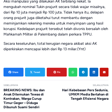
Aksi manipulasi yang dilakukan AK terbilang nekat. Ia
mengubah nominal Tukin prajurit secara tidak wajar misalnya,
dari Rp 10 juta menjadi Rp 100 juta. Tidak hanya itu, delapan
orang prajurit juga diketahui turut membantu dengan
meminjamkan rekening mereka untuk menyimpan uang hasil
korupsi. Kedelapan prajurit tersebut telah divonis bersalah oleh
Mahkamah Militer di Palembang dalam perkara TPPU.
Secara keseluruhan, total kerugian negara akibat aksi AK
diperkirakan mencapai lebih dari Rp 13 miliar.(Ynt)
Share
Tweet
Pin
SEBELUMNYA
SELANJUTNYA
BREAKING NEWS: Ibu dan
Hari Kebebasan Pers Sedunia,
Anak Ditemukan Tewas di
UMKM Media Bertahan di
Kontrakan, Warga Curup
Tengah Efisiensi Negara
Timur Geger – Diduga
Dibunuh Suami Sendiri