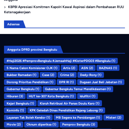
KBPBI Apresiasi Komitmen Kapolri Kawal Aspirasi dalam Pembahasan RUU
Ketenagakerjaan
Adsense
Anggota DPRD provinsi Bengkulu
#Haji2026 #PemprovBengkulu #JemaahHaji #KloterPDG03 #Bengkulu
(1)
5 Nama Calon Komisioner OJK
(1)
Artis
(2)
ASN
(2)
BAZNAS
(1)
Bukber Ramadan
(1)
Case
(2)
Crime
(2)
Dedy-Rony
(1)
Dorong Prioritas Pendidikan
(1)
DPR RI
(1)
Dugaan Jual Beli Jabatan
(1)
Gubernur Bengkulu
(1)
Gubernur Bengkulu Temui Mendikdasmen
(1)
Hiburan
(3)
HUT ke-307 Kota Bengkulu
(1)
Idulfitri
(1)
Kejari Bengkulu
(1)
Kisruh Retribusi Air Panas Doulu Karo
(1)
Kominfo
(1)
KPK Geledah Dinas Pendidikan Rejang Lebong
(1)
Layanan Tak Boleh Kendor
(1)
MB Segera ke Persidangan
(1)
Misteri
(2)
Movie
(2)
Oknum diperiksa
(1)
Pemprov Bengkulu
(3)