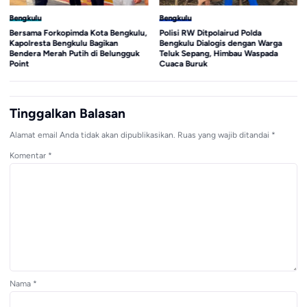
Bengkulu
Bengkulu
Polisi RW Ditpolairud Polda
KPK Geledah Rumah Orang
Bengkulu Dialogis dengan Warga
Kepercayaan Eks Bupati Rejang
Teluk Sepang, Himbau Waspada
Lebong, Penyidikan Kasus Suap
Cuaca Buruk
Terus Meluas
Tinggalkan Balasan
Alamat email Anda tidak akan dipublikasikan.
Ruas yang wajib ditandai
*
Komentar
*
Nama
*