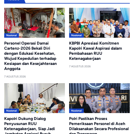
Nasional
Nasional
Personel Operasi Damai
KBPBI Apresiasi Komitmen
Cartenz-2026 Bekali Diri
Kapolri Kawal Aspirasi dalam
dengan Edukasi Kesehatan,
Pembahasan RUU
Wujud Kepedulian terhadap
Ketenagakerjaan
Kesiapan dan Kesejahteraan
7 AGUSTUS 2026
Anggota
7 AGUSTUS 2026
Nasional
Nasional
Kapolri Dukung Dialog
Polri Pastikan Proses
Penyusunan RUU
Pemeriksaan Personel di Aceh
Ketenagakerjaan, Siap Jadi
Dilaksanakan Secara Profesional
Jembatan Aspirasi Buruh
dan Transparan