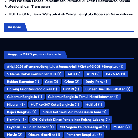
Polri Pastikan Proses Pemeriksaan Personel di Aceh Dilaksanakan Secara
Profesional dan Transparan
HUT ke-81 RI, Dedy Wahyudi Ajak Warga Bengkulu Kobarkan Nasionalisme
Adsense
Anggota DPRD provinsi Bengkulu
#Haji2026 #PemprovBengkulu #JemaahHaji #KloterPDG03 #Bengkulu
(1)
5 Nama Calon Komisioner OJK
(1)
Artis
(2)
ASN
(2)
BAZNAS
(1)
Bukber Ramadan
(1)
Case
(2)
Crime
(2)
Dedy-Rony
(1)
Dorong Prioritas Pendidikan
(1)
DPR RI
(1)
Dugaan Jual Beli Jabatan
(1)
Gubernur Bengkulu
(1)
Gubernur Bengkulu Temui Mendikdasmen
(1)
Hiburan
(3)
HUT ke-307 Kota Bengkulu
(1)
Idulfitri
(1)
Kejari Bengkulu
(1)
Kisruh Retribusi Air Panas Doulu Karo
(1)
Kominfo
(1)
KPK Geledah Dinas Pendidikan Rejang Lebong
(1)
Layanan Tak Boleh Kendor
(1)
MB Segera ke Persidangan
(1)
Misteri
(2)
Movie
(2)
Oknum diperiksa
(1)
Pemprov Bengkulu
(3)