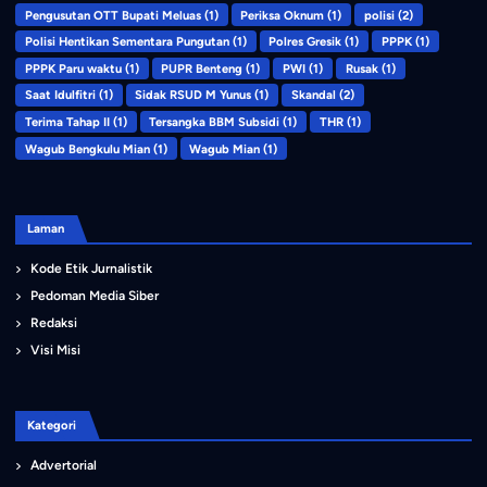
Pengusutan OTT Bupati Meluas
(1)
Periksa Oknum
(1)
polisi
(2)
Polisi Hentikan Sementara Pungutan
(1)
Polres Gresik
(1)
PPPK
(1)
PPPK Paru waktu
(1)
PUPR Benteng
(1)
PWI
(1)
Rusak
(1)
Saat Idulfitri
(1)
Sidak RSUD M Yunus
(1)
Skandal
(2)
Terima Tahap II
(1)
Tersangka BBM Subsidi
(1)
THR
(1)
Wagub Bengkulu Mian
(1)
Wagub Mian
(1)
Laman
Kode Etik Jurnalistik
Pedoman Media Siber
Redaksi
Visi Misi
Kategori
Advertorial