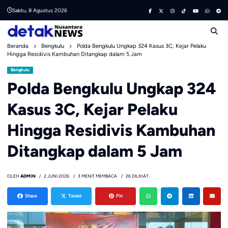
Skip
Sabtu, 8 Agustus 2026
to
content
Beranda
Bengkulu
Polda Bengkulu Ungkap 324 Kasus 3C, Kejar Pelaku
Hingga Residivis Kambuhan Ditangkap dalam 5 Jam
Bengkulu
Polda Bengkulu Ungkap 324
Kasus 3C, Kejar Pelaku
Hingga Residivis Kambuhan
Ditangkap dalam 5 Jam
OLEH
ADMIN
2 JUNI 2026
3 MENIT MEMBACA
26 DILIHAT
Share
Tweet
Pin