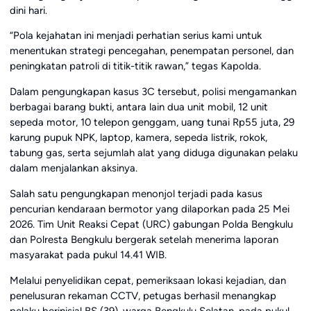
dini hari.
“Pola kejahatan ini menjadi perhatian serius kami untuk
menentukan strategi pencegahan, penempatan personel, dan
peningkatan patroli di titik-titik rawan,” tegas Kapolda.
Dalam pengungkapan kasus 3C tersebut, polisi mengamankan
berbagai barang bukti, antara lain dua unit mobil, 12 unit
sepeda motor, 10 telepon genggam, uang tunai Rp55 juta, 29
karung pupuk NPK, laptop, kamera, sepeda listrik, rokok,
tabung gas, serta sejumlah alat yang diduga digunakan pelaku
dalam menjalankan aksinya.
Salah satu pengungkapan menonjol terjadi pada kasus
pencurian kendaraan bermotor yang dilaporkan pada 25 Mei
2026. Tim Unit Reaksi Cepat (URC) gabungan Polda Bengkulu
dan Polresta Bengkulu bergerak setelah menerima laporan
masyarakat pada pukul 14.41 WIB.
Melalui penyelidikan cepat, pemeriksaan lokasi kejadian, dan
penelusuran rekaman CCTV, petugas berhasil menangkap
pelaku berinisial BS (39), warga Bengkulu Selatan, pada pukul