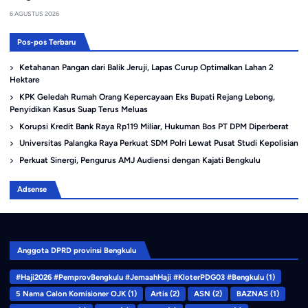
6 AGUSTUS 2026
Pos-pos Terbaru
Ketahanan Pangan dari Balik Jeruji, Lapas Curup Optimalkan Lahan 2
Hektare
KPK Geledah Rumah Orang Kepercayaan Eks Bupati Rejang Lebong,
Penyidikan Kasus Suap Terus Meluas
Korupsi Kredit Bank Raya Rp119 Miliar, Hukuman Bos PT DPM Diperberat
Universitas Palangka Raya Perkuat SDM Polri Lewat Pusat Studi Kepolisian
Perkuat Sinergi, Pengurus AMJ Audiensi dengan Kajati Bengkulu
Adsense
Anggota DPRD provinsi Bengkulu
#Haji2026 #PemprovBengkulu #JemaahHaji #KloterPDG03 #Bengkulu
(1)
5 Nama Calon Komisioner OJK
(1)
Artis
(2)
ASN
(2)
BAZNAS
(1)