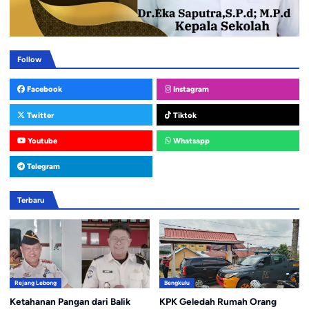
Follow
Facebook
Instagram
Twitter
Tiktok
Youtube
Whatsapp
Telegram
Terbaru
Rejang Lebong
Bengkulu
Ketahanan Pangan dari Balik
KPK Geledah Rumah Orang