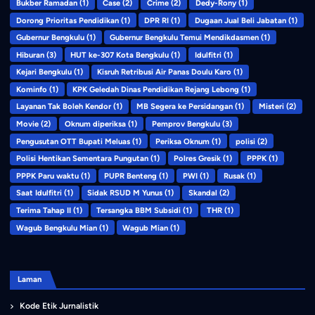
Bukber Ramadan
(1)
Case
(2)
Crime
(2)
Dedy-Rony
(1)
Dorong Prioritas Pendidikan
(1)
DPR RI
(1)
Dugaan Jual Beli Jabatan
(1)
Gubernur Bengkulu
(1)
Gubernur Bengkulu Temui Mendikdasmen
(1)
Hiburan
(3)
HUT ke-307 Kota Bengkulu
(1)
Idulfitri
(1)
Kejari Bengkulu
(1)
Kisruh Retribusi Air Panas Doulu Karo
(1)
Kominfo
(1)
KPK Geledah Dinas Pendidikan Rejang Lebong
(1)
Layanan Tak Boleh Kendor
(1)
MB Segera ke Persidangan
(1)
Misteri
(2)
Movie
(2)
Oknum diperiksa
(1)
Pemprov Bengkulu
(3)
Pengusutan OTT Bupati Meluas
(1)
Periksa Oknum
(1)
polisi
(2)
Polisi Hentikan Sementara Pungutan
(1)
Polres Gresik
(1)
PPPK
(1)
PPPK Paru waktu
(1)
PUPR Benteng
(1)
PWI
(1)
Rusak
(1)
Saat Idulfitri
(1)
Sidak RSUD M Yunus
(1)
Skandal
(2)
Terima Tahap II
(1)
Tersangka BBM Subsidi
(1)
THR
(1)
Wagub Bengkulu Mian
(1)
Wagub Mian
(1)
Laman
Kode Etik Jurnalistik