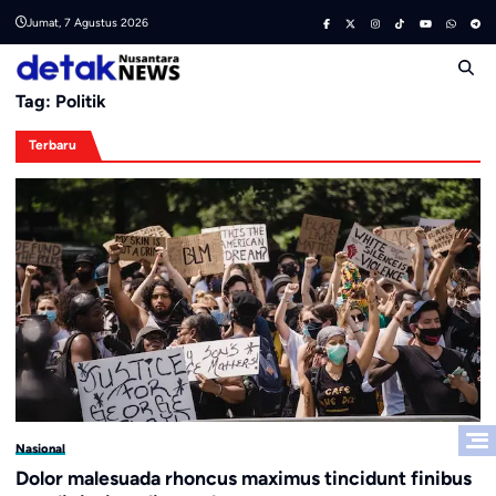
Skip
Jumat, 7 Agustus 2026
to
content
Tag:
Politik
Terbaru
Nasional
Dolor malesuada rhoncus maximus tincidunt finibus