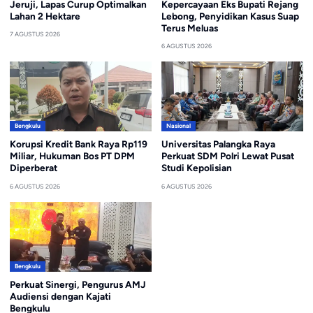
Jeruji, Lapas Curup Optimalkan
Kepercayaan Eks Bupati Rejang
Lahan 2 Hektare
Lebong, Penyidikan Kasus Suap
Terus Meluas
7 AGUSTUS 2026
6 AGUSTUS 2026
Bengkulu
Nasional
Korupsi Kredit Bank Raya Rp119
Universitas Palangka Raya
Miliar, Hukuman Bos PT DPM
Perkuat SDM Polri Lewat Pusat
Diperberat
Studi Kepolisian
6 AGUSTUS 2026
6 AGUSTUS 2026
Bengkulu
Perkuat Sinergi, Pengurus AMJ
Audiensi dengan Kajati
Bengkulu