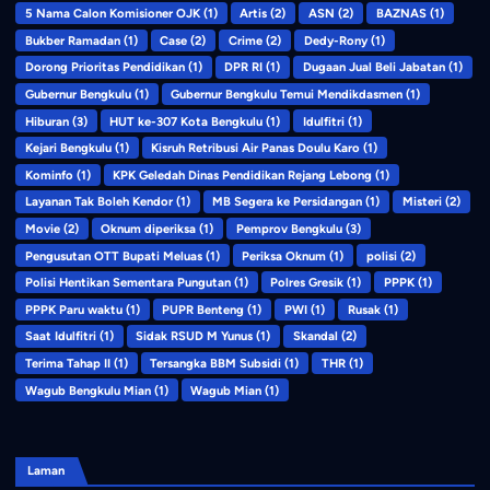
5 Nama Calon Komisioner OJK
(1)
Artis
(2)
ASN
(2)
BAZNAS
(1)
Bukber Ramadan
(1)
Case
(2)
Crime
(2)
Dedy-Rony
(1)
Dorong Prioritas Pendidikan
(1)
DPR RI
(1)
Dugaan Jual Beli Jabatan
(1)
Gubernur Bengkulu
(1)
Gubernur Bengkulu Temui Mendikdasmen
(1)
Hiburan
(3)
HUT ke-307 Kota Bengkulu
(1)
Idulfitri
(1)
Kejari Bengkulu
(1)
Kisruh Retribusi Air Panas Doulu Karo
(1)
Kominfo
(1)
KPK Geledah Dinas Pendidikan Rejang Lebong
(1)
Layanan Tak Boleh Kendor
(1)
MB Segera ke Persidangan
(1)
Misteri
(2)
Movie
(2)
Oknum diperiksa
(1)
Pemprov Bengkulu
(3)
Pengusutan OTT Bupati Meluas
(1)
Periksa Oknum
(1)
polisi
(2)
Polisi Hentikan Sementara Pungutan
(1)
Polres Gresik
(1)
PPPK
(1)
PPPK Paru waktu
(1)
PUPR Benteng
(1)
PWI
(1)
Rusak
(1)
Saat Idulfitri
(1)
Sidak RSUD M Yunus
(1)
Skandal
(2)
Terima Tahap II
(1)
Tersangka BBM Subsidi
(1)
THR
(1)
Wagub Bengkulu Mian
(1)
Wagub Mian
(1)
Laman