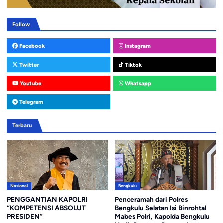
Follow
Facebook
Instagram
Twitter
Tiktok
Youtube
Whatsapp
Telegram
Terbaru
Nasional
Bengkulu
PENGGANTIAN KAPOLRI
Penceramah dari Polres
“KOMPETENSI ABSOLUT
Bengkulu Selatan Isi Binrohtal
PRESIDEN”
Mabes Polri, Kapolda Bengkulu