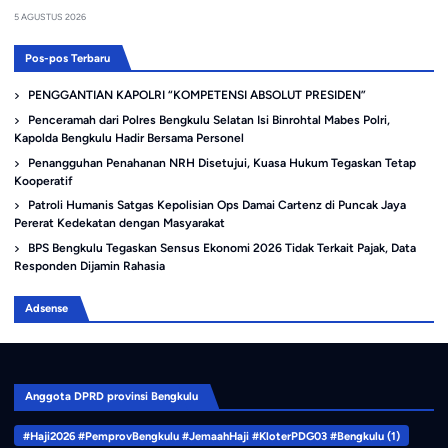
5 AGUSTUS 2026
Pos-pos Terbaru
PENGGANTIAN KAPOLRI “KOMPETENSI ABSOLUT PRESIDEN”
Penceramah dari Polres Bengkulu Selatan Isi Binrohtal Mabes Polri,
Kapolda Bengkulu Hadir Bersama Personel
Penangguhan Penahanan NRH Disetujui, Kuasa Hukum Tegaskan Tetap
Kooperatif
Patroli Humanis Satgas Kepolisian Ops Damai Cartenz di Puncak Jaya
Pererat Kedekatan dengan Masyarakat
BPS Bengkulu Tegaskan Sensus Ekonomi 2026 Tidak Terkait Pajak, Data
Responden Dijamin Rahasia
Adsense
Anggota DPRD provinsi Bengkulu
#Haji2026 #PemprovBengkulu #JemaahHaji #KloterPDG03 #Bengkulu
(1)