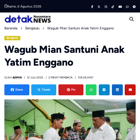
Skip
Kamis, 6 Agustus 2026
to
content
Beranda
Bengkulu
Wagub Mian Santuni Anak Yatim Enggano
Bengkulu
Wagub Mian Santuni Anak
Yatim Enggano
OLEH
ADMIN
12 JULI 2025
2 MENIT MEMBACA
106 DILIHAT
Share
Tweet
Pin