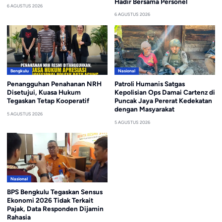
Hadir Bersama Personel
6 AGUSTUS 2026
6 AGUSTUS 2026
Bengkulu
Nasional
Penangguhan Penahanan NRH
Patroli Humanis Satgas
Disetujui, Kuasa Hukum
Kepolisian Ops Damai Cartenz di
Tegaskan Tetap Kooperatif
Puncak Jaya Pererat Kedekatan
dengan Masyarakat
5 AGUSTUS 2026
5 AGUSTUS 2026
Nasional
BPS Bengkulu Tegaskan Sensus
Ekonomi 2026 Tidak Terkait
Pajak, Data Responden Dijamin
Rahasia