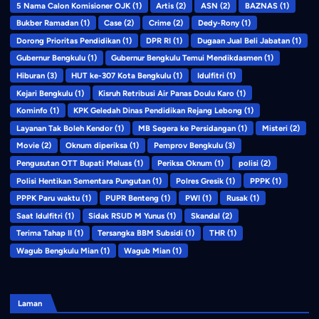
5 Nama Calon Komisioner OJK
(1)
Artis
(2)
ASN
(2)
BAZNAS
(1)
Bukber Ramadan
(1)
Case
(2)
Crime
(2)
Dedy-Rony
(1)
Dorong Prioritas Pendidikan
(1)
DPR RI
(1)
Dugaan Jual Beli Jabatan
(1)
Gubernur Bengkulu
(1)
Gubernur Bengkulu Temui Mendikdasmen
(1)
Hiburan
(3)
HUT ke-307 Kota Bengkulu
(1)
Idulfitri
(1)
Kejari Bengkulu
(1)
Kisruh Retribusi Air Panas Doulu Karo
(1)
Kominfo
(1)
KPK Geledah Dinas Pendidikan Rejang Lebong
(1)
Layanan Tak Boleh Kendor
(1)
MB Segera ke Persidangan
(1)
Misteri
(2)
Movie
(2)
Oknum diperiksa
(1)
Pemprov Bengkulu
(3)
Pengusutan OTT Bupati Meluas
(1)
Periksa Oknum
(1)
polisi
(2)
Polisi Hentikan Sementara Pungutan
(1)
Polres Gresik
(1)
PPPK
(1)
PPPK Paru waktu
(1)
PUPR Benteng
(1)
PWI
(1)
Rusak
(1)
Saat Idulfitri
(1)
Sidak RSUD M Yunus
(1)
Skandal
(2)
Terima Tahap II
(1)
Tersangka BBM Subsidi
(1)
THR
(1)
Wagub Bengkulu Mian
(1)
Wagub Mian
(1)
Laman