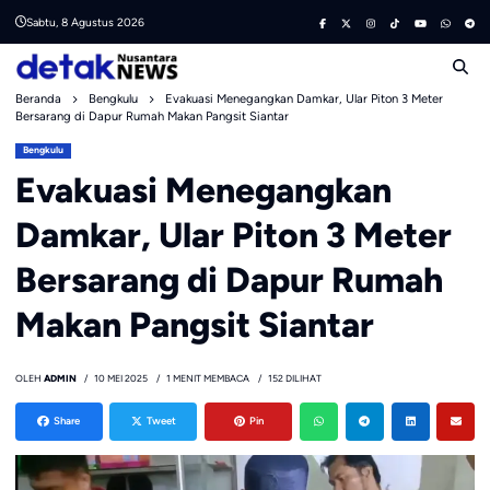
Skip
Sabtu, 8 Agustus 2026
to
content
Beranda
Bengkulu
Evakuasi Menegangkan Damkar, Ular Piton 3 Meter
Bersarang di Dapur Rumah Makan Pangsit Siantar
Bengkulu
Evakuasi Menegangkan
Damkar, Ular Piton 3 Meter
Bersarang di Dapur Rumah
Makan Pangsit Siantar
OLEH
ADMIN
10 MEI 2025
1 MENIT MEMBACA
152 DILIHAT
Share
Tweet
Pin