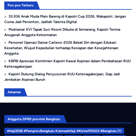
Pos-pos Terbaru
35.936 Anak Muda Main Bareng di Kapolri Cup 2026, Wakapolri: Jangan
Cuma Jadi Penonton, Jadilah Talenta Digital
Muktamar XVI Tapak Suci Resmi Dibuka di Semarang, Kapolri Terima
Anugerah Anggota Kehormatan
Personel Operasi Damai Cartenz-2026 Bekali Diri dengan Edukasi
Kesehatan, Wujud Kepedulian terhadap Kesiapan dan Kesejahteraan
Anggota
KBPBI Apresiasi Komitmen Kapolri Kawal Aspirasi dalam Pembahasan RUU
Ketenagakerjaan
Kapolri Dukung Dialog Penyusunan RUU Ketenagakerjaan, Siap Jadi
Jembatan Aspirasi Buruh
Adsense
Anggota DPRD provinsi Bengkulu
#Haji2026 #PemprovBengkulu #JemaahHaji #KloterPDG03 #Bengkulu
(1)