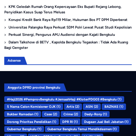
KPK Geledah Rumah Orang Kepercayaan Eks Bupati Rejang Lebong,
Penyidikan Kasus Suap Terus Meluas
Korupsi Kredit Bank Raya Rp119 Miliar, Hukuman Bos PT DPM Diperberat
Universitas Palangka Raya Perkuat SDM Polri Lewat Pusat Studi Kepolisian
Perkuat Sinergi, Pengurus AMJ Audiensi dengan Kajati Bengkulu
Dalam Talkshow di BETV , Kapolda Bengkulu Tegaskan : Tidak Ada Ruang
Bagi Gengster
Adsense
Anggota DPRD provinsi Bengkulu
#Haji2026 #PemprovBengkulu #JemaahHaji #KloterPDG03 #Bengkulu
(1)
5 Nama Calon Komisioner OJK
(1)
Artis
(2)
ASN
(2)
BAZNAS
(1)
Bukber Ramadan
(1)
Case
(2)
Crime
(2)
Dedy-Rony
(1)
Dorong Prioritas Pendidikan
(1)
DPR RI
(1)
Dugaan Jual Beli Jabatan
(1)
Gubernur Bengkulu
(1)
Gubernur Bengkulu Temui Mendikdasmen
(1)