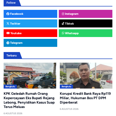
Follow
Facebook
Instagram
Twitter
Tiktok
Youtube
Whatsapp
Telegram
Terbaru
Bengkulu
Bengkulu
KPK Geledah Rumah Orang
Korupsi Kredit Bank Raya Rp119
Kepercayaan Eks Bupati Rejang
Miliar, Hukuman Bos PT DPM
Lebong, Penyidikan Kasus Suap
Diperberat
Terus Meluas
6 AGUSTUS 2026
6 AGUSTUS 2026