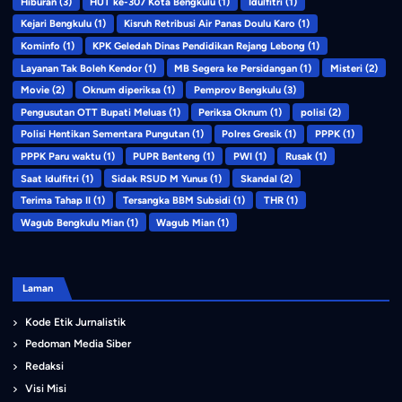
Hiburan
(3)
HUT ke-307 Kota Bengkulu
(1)
Idulfitri
(1)
Kejari Bengkulu
(1)
Kisruh Retribusi Air Panas Doulu Karo
(1)
Kominfo
(1)
KPK Geledah Dinas Pendidikan Rejang Lebong
(1)
Layanan Tak Boleh Kendor
(1)
MB Segera ke Persidangan
(1)
Misteri
(2)
Movie
(2)
Oknum diperiksa
(1)
Pemprov Bengkulu
(3)
Pengusutan OTT Bupati Meluas
(1)
Periksa Oknum
(1)
polisi
(2)
Polisi Hentikan Sementara Pungutan
(1)
Polres Gresik
(1)
PPPK
(1)
PPPK Paru waktu
(1)
PUPR Benteng
(1)
PWI
(1)
Rusak
(1)
Saat Idulfitri
(1)
Sidak RSUD M Yunus
(1)
Skandal
(2)
Terima Tahap II
(1)
Tersangka BBM Subsidi
(1)
THR
(1)
Wagub Bengkulu Mian
(1)
Wagub Mian
(1)
Laman
Kode Etik Jurnalistik
Pedoman Media Siber
Redaksi
Visi Misi