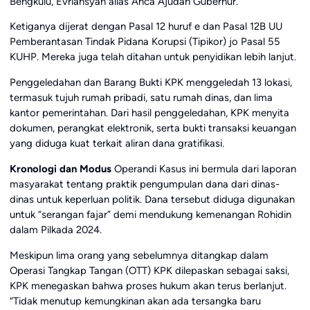
Bengkulu, Evriansyah alias Anca Ajudan Gubernur.
Ketiganya dijerat dengan Pasal 12 huruf e dan Pasal 12B UU
Pemberantasan Tindak Pidana Korupsi (Tipikor) jo Pasal 55
KUHP. Mereka juga telah ditahan untuk penyidikan lebih lanjut.
Penggeledahan dan Barang Bukti KPK menggeledah 13 lokasi,
termasuk tujuh rumah pribadi, satu rumah dinas, dan lima
kantor pemerintahan. Dari hasil penggeledahan, KPK menyita
dokumen, perangkat elektronik, serta bukti transaksi keuangan
yang diduga kuat terkait aliran dana gratifikasi.
Kronologi dan Modus
Operandi Kasus ini bermula dari laporan
masyarakat tentang praktik pengumpulan dana dari dinas-
dinas untuk keperluan politik. Dana tersebut diduga digunakan
untuk “serangan fajar” demi mendukung kemenangan Rohidin
dalam Pilkada 2024.
Meskipun lima orang yang sebelumnya ditangkap dalam
Operasi Tangkap Tangan (OTT) KPK dilepaskan sebagai saksi,
KPK menegaskan bahwa proses hukum akan terus berlanjut.
“Tidak menutup kemungkinan akan ada tersangka baru